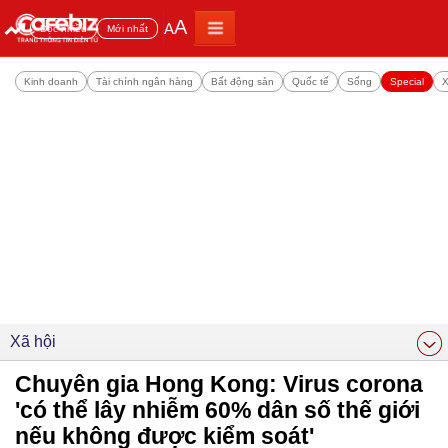
A
A
Đọc nhiều
Mới nhất
Kinh doanh
Tài chính ngân hàng
Bất động sản
Quốc tế
Sống
Special
X
Xã hội
Chuyên gia Hong Kong: Virus corona
'có thể lây nhiễm 60% dân số thế giới
nếu không được kiểm soát'