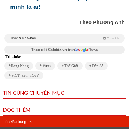
mình là ai!
Theo Phương Anh
Theo
VTC News
Copy link
Theo dõi Cafebiz.vn trên
Từ khóa:
Hong Kong
Virus
Thế Giới
Dân Số
#ICT_anti_nCoV
TIN CÙNG CHUYÊN MỤC
ĐỌC THÊM
Lên đầu trang