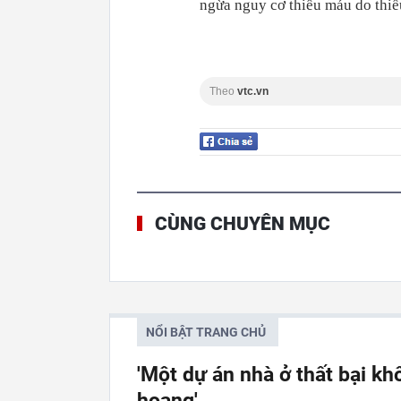
ngừa nguy cơ thiếu máu do thiế
Theo
vtc.vn
CÙNG CHUYÊN MỤC
NỔI BẬT TRANG CHỦ
'Một dự án nhà ở thất bại kh
hoang'