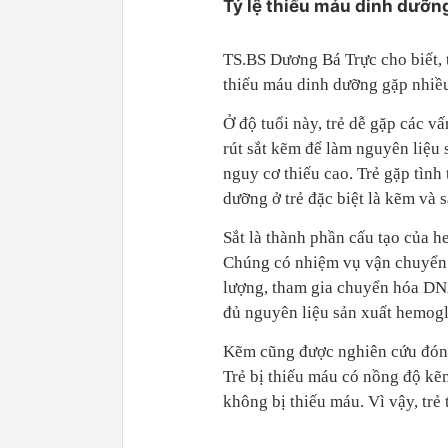
Tỷ lệ thiếu máu dinh dưỡng
TS.BS Dương Bá Trực cho biết, t
thiếu máu dinh dưỡng gặp nhiều 
Ở độ tuổi này, trẻ dễ gặp các vấ
rút sắt kẽm để làm nguyên liệu 
nguy cơ thiếu cao. Trẻ gặp tình
dưỡng ở trẻ đặc biệt là kẽm và s
Sắt là thành phần cấu tạo của 
Chúng có nhiệm vụ vận chuyển 
lượng, tham gia chuyển hóa DNA
đủ nguyên liệu sản xuất hemog
Kẽm cũng được nghiên cứu đóng 
Trẻ bị thiếu máu có nồng độ kẽm
không bị thiếu máu. Vì vậy, trẻ