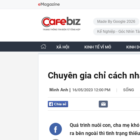
Bỏ qua điều hướng
CafeBiz - Trang chủ
Made By Google 2026
Kế Nghiệp - Góc Nhìn Tà
XÃ HỘI
KINH TẾ VĨ MÔ
KINH 
Chuyên gia chỉ cách nh
|
Minh Anh
|
16/05/2023 12:00 PM
SỐNG
Quá trình nuôi con, cha mẹ khó 
ra bên ngoài thì tình trạng thiếu