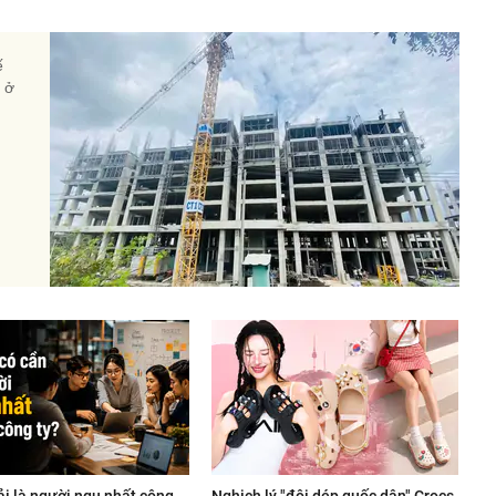
ế
à ở