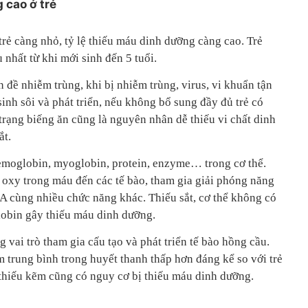
 cao ở trẻ
rẻ càng nhỏ, tỷ lệ thiếu máu dinh dưỡng càng cao. Trẻ
nhất từ khi mới sinh đến 5 tuổi.
n đề nhiễm trùng, khi bị nhiễm trùng, virus, vi khuẩn tận
sinh sôi và phát triển, nếu không bổ sung đầy đủ trẻ có
 trạng biếng ăn cũng là nguyên nhân dễ thiếu vi chất dinh
ắt.
hemoglobin, myoglobin, protein, enzyme… trong cơ thể.
oxy trong máu đến các tế bào, tham gia giải phóng năng
 cùng nhiều chức năng khác. Thiếu sắt, cơ thể không có
lobin gây thiếu máu dinh dưỡng.
vai trò tham gia cấu tạo và phát triển tế bào hồng cầu.
 trung bình trong huyết thanh thấp hơn đáng kể so với trẻ
 thiếu kẽm cũng có nguy cơ bị thiếu máu dinh dưỡng.