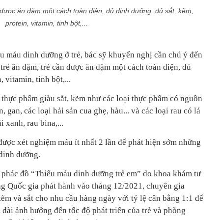
 được ăn dặm một cách toàn diện, đủ dinh dưỡng, đủ sắt, kẽm,
protein, vitamin, tinh bột,...
ếu máu dinh dưỡng ở trẻ, bác sỹ khuyến nghị cần chú ý đến
trẻ ăn dặm, trẻ cần được ăn dặm một cách toàn diện, đủ
 vitamin, tinh bột,...
i thực phẩm giàu sắt, kẽm như các loại thực phẩm có nguồn
n, gan, các loại hải sản cua ghẹ, hàu... và các loại rau có lá
 xanh, rau bina,...
được xét nghiệm máu ít nhất 2 lần để phát hiện sớm những
dinh dưỡng.
 phác đồ “Thiếu máu dinh dưỡng trẻ em” do khoa khám tư
g Quốc gia phát hành vào tháng 12/2021, chuyên gia
m và sắt cho nhu cầu hàng ngày với tỷ lệ cân bằng 1:1 để
o dài ảnh hưởng đến tốc độ phát triển của trẻ và phòng