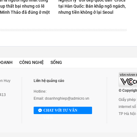
ải là người ngu nhất công
Nghịch lý "đôi dép quốc dân" Crocs
rtup thất bại nhưng có lẽ
tại Hàn Quốc: Bán khắp ngõ ngách,
Minh Thảo đã đúng ở một
nhưng tiền không ở lại Seoul
DOANH
CÔNG NGHỆ
SỐNG
yễn Huy
Liên hệ quảng cáo
© Copyrigh
Hotline:
3413
Email:
doanhnghiep@admicro.vn
Giấy phép t
internet s
CHAT VỚI TƯ VẤN
TP Hà Nội 
VIÊN