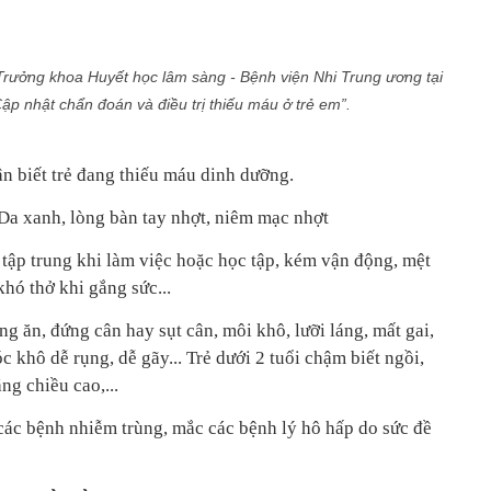
ưởng khoa Huyết học lâm sàng - Bệnh viện Nhi Trung ương tại
ập nhật chẩn đoán và điều trị thiếu máu ở trẻ em”.
n biết trẻ đang thiếu máu dinh dưỡng.
Da xanh, lòng bàn tay nhợt, niêm mạc nhợt
tập trung khi làm việc hoặc học tập, kém vận động, mệt
khó thở khi gắng sức...
ng ăn, đứng cân hay sụt cân, môi khô, lưỡi láng, mất gai,
c khô dễ rụng, dễ gãy... Trẻ dưới 2 tuổi chậm biết ngồi,
ng chiều cao,...
ác bệnh nhiễm trùng, mắc các bệnh lý hô hấp do sức đề