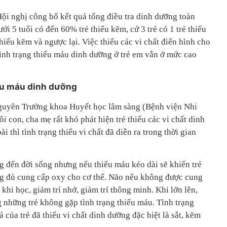
Hội nghị công bố kết quả tổng điều tra dinh dưỡng toàn
i 5 tuổi có đến 60% trẻ thiếu kẽm, cứ 3 trẻ có 1 trẻ thiếu
 thiếu kẽm và ngược lại. Việc thiếu các vi chất điển hình cho
tình trạng thiếu máu dinh dưỡng ở trẻ em vẫn ở mức cao
iếu máu dinh dưỡng
guyên Trưởng khoa Huyết học lâm sàng (Bệnh viện Nhi
i con, cha mẹ rất khó phát hiện trẻ thiếu các vi chất dinh
i thì tình trạng thiếu vi chất đã diễn ra trong thời gian
 đến đời sống nhưng nếu thiếu máu kéo dài sẽ khiến trẻ
ng đủ cung cấp oxy cho cơ thể. Não nếu không được cung
khi học, giảm trí nhớ, giảm trí thông minh. Khi lớn lên,
 những trẻ không gặp tình trạng thiếu máu. Tình trạng
 của trẻ đã thiếu vi chất dinh dưỡng đặc biệt là sắt, kẽm