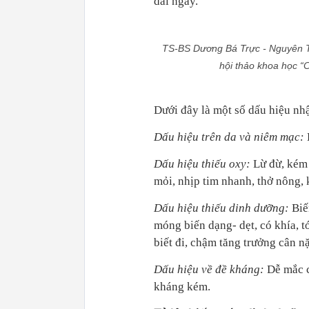
dài ngày.
TS-BS Dương Bá Trực - Nguyên Tr
hội thảo khoa học “C
Dưới đây là một số dấu hiệu nhậ
Dấu hiệu trên da và niêm mạc:
Dấu hiệu thiếu oxy:
Lừ đừ, kém 
mỏi, nhịp tim nhanh, thở nông, 
Dấu hiệu thiếu dinh dưỡng:
Biế
móng biến dạng- dẹt, có khía, tó
biết đi, chậm tăng trưởng cân nặ
Dấu hiệu về đề kháng:
Dễ mắc c
kháng kém.