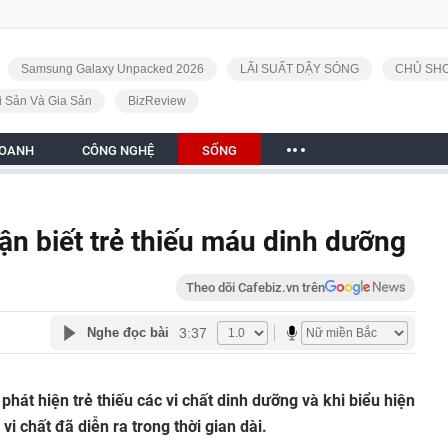
Samsung Galaxy Unpacked 2026
LÃI SUẤT DẬY SÓNG
CHỦ SHO
i Sản Và Gia Sản
BizReview
DOANH
CÔNG NGHỆ
SỐNG
ận biết trẻ thiếu máu dinh dưỡng
Theo dõi Cafebiz.vn trên
3:37
Nghe đọc bài
phát hiện trẻ thiếu các vi chất dinh dưỡng và khi biểu hiện
 vi chất đã diễn ra trong thời gian dài.