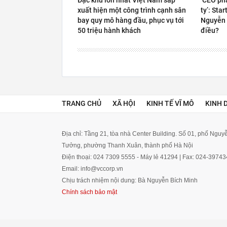
Đặc khu lớn nhất Việt Nam sắp
‘CEO ph
xuất hiện một công trình cạnh sân
ty’: Sta
bay quy mô hàng đầu, phục vụ tới
Nguyễn 
50 triệu hành khách
điều?
TRANG CHỦ
XÃ HỘI
KINH TẾ VĨ MÔ
KINH 
Địa chỉ: Tầng 21, tòa nhà Center Building. Số 01, phố Ngu
Tưởng, phường Thanh Xuân, thành phố Hà Nội
Điện thoại: 024 7309 5555 - Máy lẻ 41294 | Fax: 024-3974
Email: info@vccorp.vn
Chịu trách nhiệm nội dung: Bà Nguyễn Bích Minh
Chính sách bảo mật