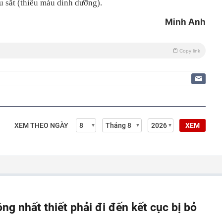
u sắt (thiếu máu dinh dưỡng).
Minh Anh
Copy link
XEM THEO NGÀY
XEM
ông nhất thiết phải đi đến kết cục bị bỏ