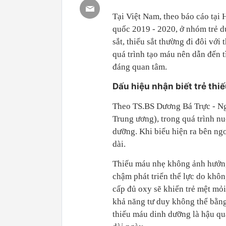
Tại Việt Nam, theo báo cáo tại 
quốc 2019 - 2020, ở nhóm trẻ dướ
sắt, thiếu sắt thường đi đôi với
quá trình tạo máu nên dẫn đến 
đáng quan tâm.
Dấu hiệu nhận biết trẻ th
Theo TS.BS Dương Bá Trực - N
Trung ương), trong quá trình nuô
dưỡng. Khi biểu hiện ra bên ngoà
dài.
Thiếu máu nhẹ không ảnh hưởng
chậm phát triển thể lực do khô
cấp đủ oxy sẽ khiến trẻ mệt mỏi 
khả năng tư duy không thể bằng
thiếu máu dinh dưỡng là hậu quả