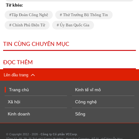
Từ khóa:
Tập Đoàn Công Nghệ
Thứ Trưởng Bộ Thông Tin
Chính Phủ Điện Tử
Ủy Ban Quốc Gia
TIN CÙNG CHUYÊN MỤC
ĐỌC THÊM
Lên đầu trang
Trang chủ
Kinh tế vĩ mô
Xã hội
Công nghệ
Kinh doanh
Sống
© Copyright 2012 - 2026 -
Công ty Cổ phần VCCorp.
Tầng 17, 19, 20, 21 Toà nhà Center Building - Hapulico Complex, Số 01, phố Nguyễn Huy