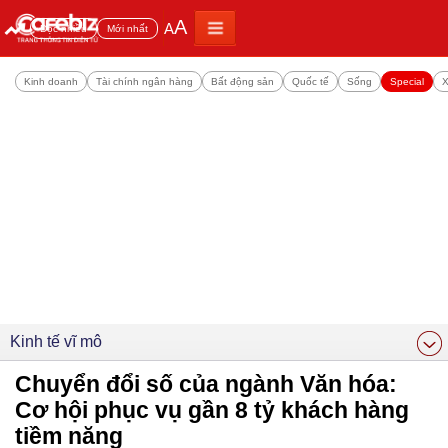
A
A
Đọc nhiều
Mới nhất
Kinh doanh
Tài chính ngân hàng
Bất động sản
Quốc tế
Sống
Special
X
Kinh tế vĩ mô
Chuyển đổi số của ngành Văn hóa:
Cơ hội phục vụ gần 8 tỷ khách hàng
tiềm năng