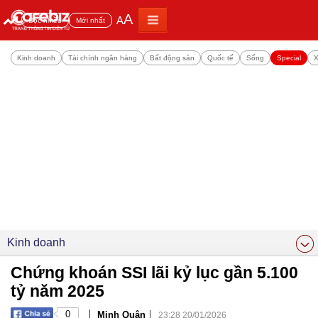
A
A
Đọc nhiều
Mới nhất
Kinh doanh
Tài chính ngân hàng
Bất động sản
Quốc tế
Sống
Special
X
Kinh doanh
Chứng khoán SSI lãi kỷ lục gần 5.100
tỷ năm 2025
|
|
0
Minh Quân
23:28 20/01/2026