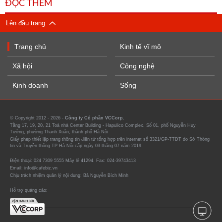
ĐỌC THÊM
Lên đầu trang
Trang chủ
Kinh tế vĩ mô
Xã hội
Công nghệ
Kinh doanh
Sống
© Copyright 2012 - 2026 -
Công ty Cổ phần VCCorp.
Tầng 17, 19, 20, 21 Toà nhà Center Building - Hapulico Complex, Số 01, phố Nguyễn Huy
Tưởng, phường Thanh Xuân, thành phố Hà Nội
Giấy phép thiết lập trang thông tin điện tử tổng hợp trên internet số 3321/GP-TTĐT do Sở Thông
tin và Truyền thông TP Hà Nội cấp ngày 03 tháng 07 năm 2019.
Điện thoại: 024 7309 5555 Máy lẻ 41294. Fax: 024-39743413
Email: info@cafebiz.vn
Chịu trách nhiệm quản lý nội dung: Bà Nguyễn Bích Minh
Hỗ trợ quảng cáo: