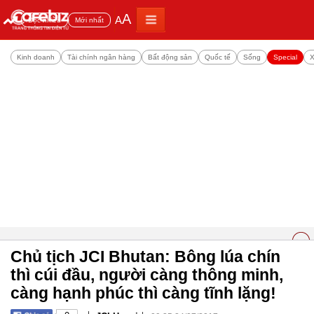
A
A
Đọc nhiều
Mới nhất
Kinh doanh
Tài chính ngân hàng
Bất động sản
Quốc tế
Sống
Special
X
Chủ tịch JCI Bhutan: Bông lúa chín
thì cúi đầu, người càng thông minh,
càng hạnh phúc thì càng tĩnh lặng!