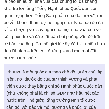
là bao nhiêu thì nhà vua của chúng tôi đã khảng
khái trả lời rằng “Tổng Hạnh phúc Quốc dân còn
quan trọng hơn Tổng Sản phẩm của đất nước”, rồi
bỏ về, không tham dự hội nghị nữa. Nhà báo đó đã
rất ấn tượng với suy nghĩ của một nhà vua còn vô
cùng non trẻ và đã xuất bản bài phỏng vấn đó trên
tờ báo của ông. Cả thế giới lúc ấy đã biết nhiều hơn
đến Bhutan – trên con đường xây dựng một đất
nước hạnh phúc.
Bhutan là một quốc gia theo chế độ Quân chủ lập
hiến, nơi thước đo của sự thịnh vượng và phát
triển được thay bằng chỉ số Hạnh phúc Quốc dân
(chứ không phải là chỉ số GDP như hầu hết các
nước trên Thế giới), tăng trưởng kinh tế được
cân đối với bảo vệ môi trường và phúc lợi của