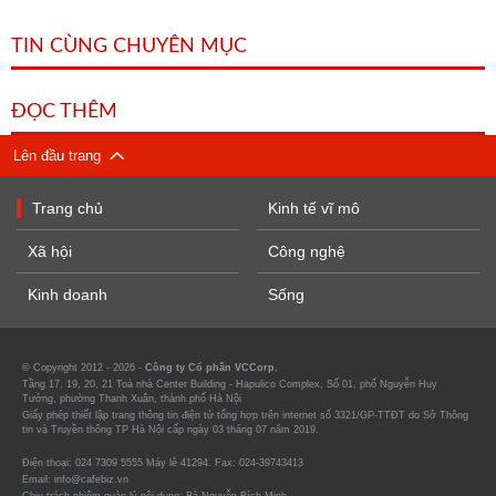
TIN CÙNG CHUYÊN MỤC
ĐỌC THÊM
Lên đầu trang
Trang chủ
Kinh tế vĩ mô
Xã hội
Công nghệ
Kinh doanh
Sống
© Copyright 2012 - 2026 -
Công ty Cổ phần VCCorp.
Tầng 17, 19, 20, 21 Toà nhà Center Building - Hapulico Complex, Số 01, phố Nguyễn Huy
Tưởng, phường Thanh Xuân, thành phố Hà Nội
Giấy phép thiết lập trang thông tin điện tử tổng hợp trên internet số 3321/GP-TTĐT do Sở Thông
tin và Truyền thông TP Hà Nội cấp ngày 03 tháng 07 năm 2019.
Điện thoại: 024 7309 5555 Máy lẻ 41294. Fax: 024-39743413
Email: info@cafebiz.vn
Chịu trách nhiệm quản lý nội dung: Bà Nguyễn Bích Minh