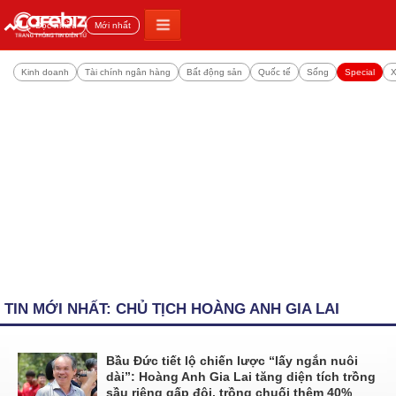
Đọc nhiều
Mới nhất
Kinh doanh
Tài chính ngân hàng
Bất động sản
Quốc tế
Sống
Special
X
TIN MỚI NHẤT: CHỦ TỊCH HOÀNG ANH GIA LAI
Bầu Đức tiết lộ chiến lược “lấy ngắn nuôi
dài”: Hoàng Anh Gia Lai tăng diện tích trồng
sầu riêng gấp đôi, trồng chuối thêm 40%