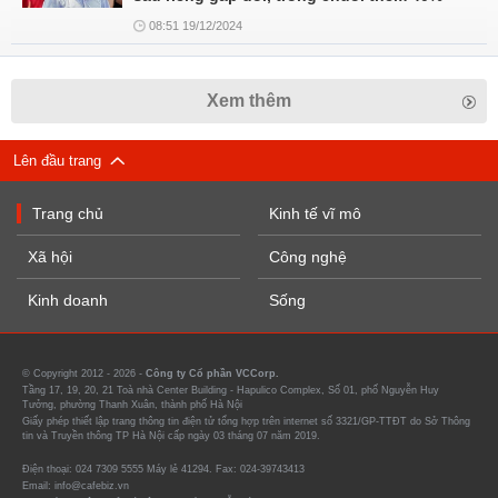
08:51 19/12/2024
Xem thêm
Lên đầu trang
Trang chủ
Kinh tế vĩ mô
Xã hội
Công nghệ
Kinh doanh
Sống
© Copyright 2012 - 2026 -
Công ty Cổ phần VCCorp.
Tầng 17, 19, 20, 21 Toà nhà Center Building - Hapulico Complex, Số 01, phố Nguyễn Huy
Tưởng, phường Thanh Xuân, thành phố Hà Nội
Giấy phép thiết lập trang thông tin điện tử tổng hợp trên internet số 3321/GP-TTĐT do Sở Thông
tin và Truyền thông TP Hà Nội cấp ngày 03 tháng 07 năm 2019.
Điện thoại: 024 7309 5555 Máy lẻ 41294. Fax: 024-39743413
Email: info@cafebiz.vn