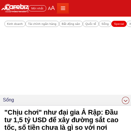
A
A
Đọc nhiều
Mới nhất
Kinh doanh
Tài chính ngân hàng
Bất động sản
Quốc tế
Sống
Special
X
Sống
"Chịu chơi" như đại gia Ả Rập: Đầu
tư 1,5 tỷ USD để xây đường sắt cao
tốc, số tiền chưa là gì so với nơi