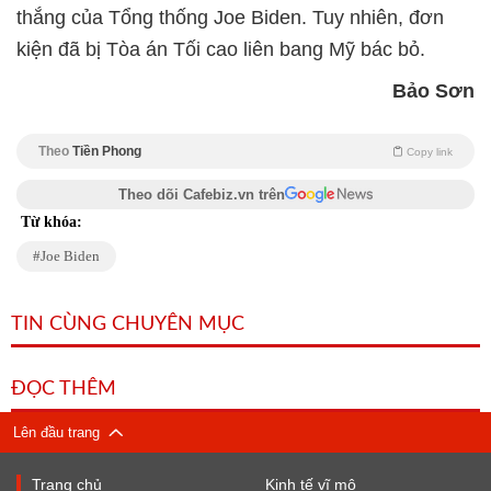
thắng của Tổng thống Joe Biden. Tuy nhiên, đơn
kiện đã bị Tòa án Tối cao liên bang Mỹ bác bỏ.
Bảo Sơn
Theo
Tiền Phong
Copy link
Theo dõi Cafebiz.vn trên
Từ khóa:
Joe Biden
TIN CÙNG CHUYÊN MỤC
ĐỌC THÊM
Lên đầu trang
Trang chủ
Kinh tế vĩ mô