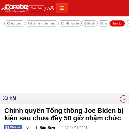
A
A
Đọc nhiều
Mới nhất
Kinh doanh
Tài chính ngân hàng
Bất động sản
Quốc tế
Sống
Special
X
Xã hội
Chính quyền Tổng thống Joe Biden bị
kiện sau chưa đầy 50 giờ nhậm chức
|
|
0
Bảo Sơn
11:32 24/01/2021