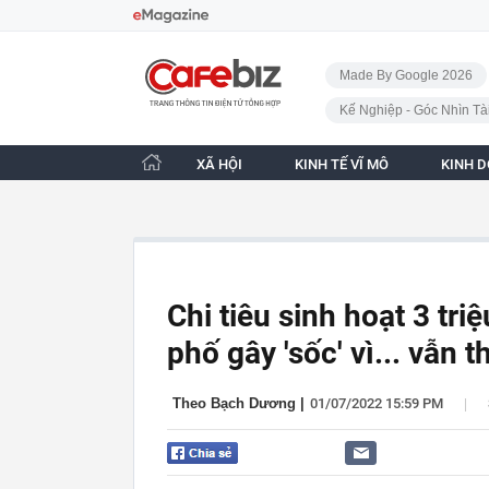
Bỏ qua điều hướng
CafeBiz - Trang chủ
Made By Google 2026
Kế Nghiệp - Góc Nhìn Tà
XÃ HỘI
KINH TẾ VĨ MÔ
KINH 
Chi tiêu sinh hoạt 3 tr
phố gây 'sốc' vì... vẫn t
|
Theo Bạch Dương
|
01/07/2022 15:59 PM