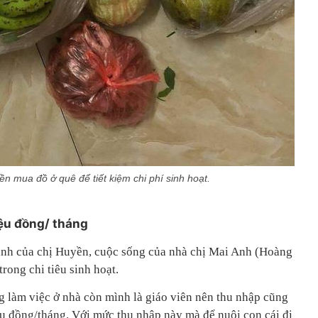
ền mua đồ ở quê để tiết kiệm chi phí sinh hoạt.
iệu đồng/ tháng
ình của chị Huyền, cuộc sống của nhà chị Mai Anh (Hoàng
trong chi tiêu sinh hoạt.
g làm việc ở nhà còn mình là giáo viên nên thu nhập cũng
ệu đồng/tháng. Với mức thu nhập này mà để nuôi con cái đi