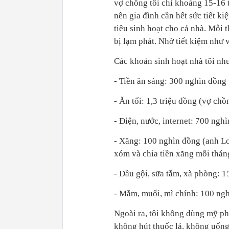
vợ chồng tôi chỉ khoảng 15-16 t
nên gia đình cần hết sức tiết ki
tiêu sinh hoạt cho cả nhà. Mỗi t
bị lạm phát. Nhờ tiết kiệm như 
Các khoản sinh hoạt nhà tôi như
- Tiền ăn sáng: 300 nghìn đồng
- Ăn tối: 1,3 triệu đồng (vợ chồn
- Điện, nước, internet: 700 ngh
- Xăng: 100 nghìn đồng (anh Lon
xóm và chia tiền xăng mỗi thán
- Dầu gội, sữa tắm, xà phòng: 
- Mắm, muối, mì chính: 100 ng
Ngoài ra, tôi không dùng mỹ ph
không hút thuốc lá, không uống 