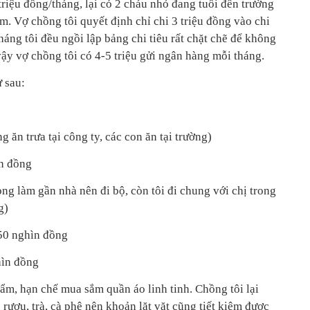
riệu đồng/tháng, lại có 2 cháu nhỏ đang tuổi đến trường
ệm. Vợ chồng tôi quyết định chỉ chi 3 triệu đồng vào chi
háng tôi đều ngồi lập bảng chi tiêu rất chặt chẽ để không
vậy vợ chồng tôi có 4-5 triệu gửi ngân hàng mỗi tháng.
 sau:
g ăn trưa tại công ty, các con ăn tại trường)
ìn đồng
g làm gần nhà nên đi bộ, còn tôi đi chung với chị trong
g)
150 nghìn đồng
hìn đồng
ẩm, hạn chế mua sắm quần áo linh tinh. Chồng tôi lại
rượu, trà, cà phê nên khoản lặt vặt cũng tiết kiệm được