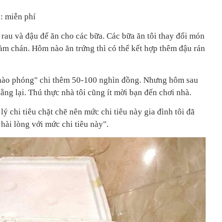
: miễn phí
rau và đậu để ăn cho các bữa. Các bữa ăn tôi thay đổi món
hàm chán. Hôm nào ăn trứng thì có thể kết hợp thêm đậu rán
"hào phóng" chi thêm 50-100 nghìn đồng. Nhưng hôm sau
ằng lại. Thú thực nhà tôi cũng ít mời bạn đến chơi nhà.
ý chi tiêu chặt chẽ nên mức chi tiêu này gia đình tôi đã
ất hài lòng với mức chi tiêu này".