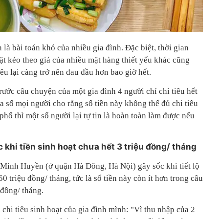
 là bài toán khó của nhiều gia đình. Đặc biệt, thời gian
ặt kéo theo giá của nhiều mặt hàng thiết yếu khác cũng
iêu lại càng trở nên đau đầu hơn bao giờ hết.
ước câu chuyện của một gia đình 4 người chỉ chi tiêu hết
đa số mọi người cho rằng số tiền này không thể đủ chi tiêu
phố thì một số người lại tự tin là hoàn toàn làm được nếu
 khi tiền sinh hoạt chưa hết 3 triệu đồng/ tháng
Minh Huyền (ở quận Hà Đông, Hà Nội) gây sốc khi tiết lộ
50 triệu đồng/ tháng, tức là số tiền này còn ít hơn trong câu
 đồng/ tháng.
chi tiêu sinh hoạt của gia đình mình: "Vì thu nhập của 2