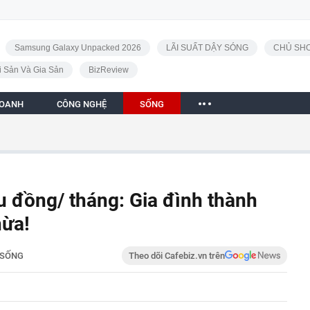
Samsung Galaxy Unpacked 2026
LÃI SUẤT DẬY SÓNG
CHỦ SHO
i Sản Và Gia Sản
BizReview
DOANH
CÔNG NGHỆ
SỐNG
iệu đồng/ tháng: Gia đình thành
hừa!
SỐNG
Theo dõi Cafebiz.vn trên