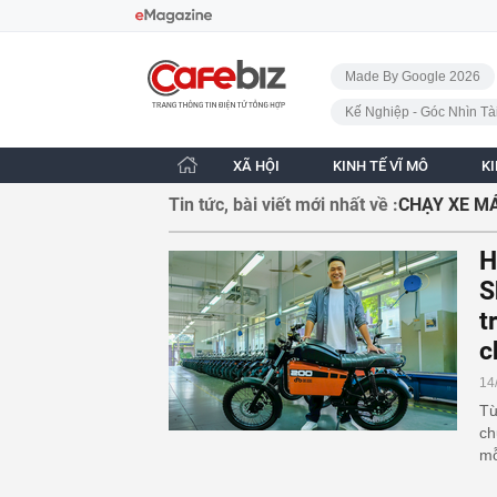
Bỏ qua điều hướng
CafeBiz - Trang chủ
Made By Google 2026
Kế Nghiệp - Góc Nhìn Tà
XÃ HỘI
KINH TẾ VĨ MÔ
K
Tin tức, bài viết mới nhất về :
CHẠY XE MÁ
H
S
t
c
14
Từ
ch
mỗ