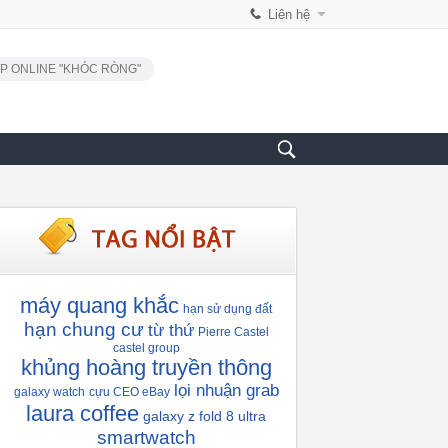
Liên hệ
P ONLINE "KHÓC RÒNG"
máy quang khắc
hạn sử dụng đất
hạn chung cư
từ thứ
Pierre Castel
castel group
khủng hoàng truyền thông
lọi nhuận grab
galaxy watch
cựu CEO eBay
laura coffee
galaxy z fold 8 ultra
smartwatch