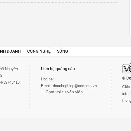
INH DOANH
CÔNG NGHỆ
SỐNG
Liên hệ quảng cáo
 phố Nguyễn
ội
© Co
Hotline:
024-39743413
Email:
doanhnghiep@admicro.vn
Giấy 
Chat với tư vấn viên
inte
thôn