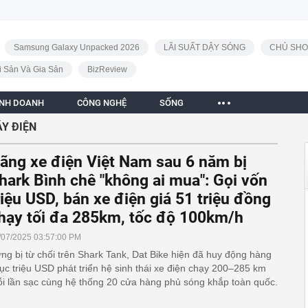
Samsung Galaxy Unpacked 2026
LÃI SUẤT DẬY SÓNG
CHỦ SHO
i Sản Và Gia Sản
BizReview
INH DOANH
CÔNG NGHỆ
SỐNG
Y ĐIỆN
ãng xe điện Việt Nam sau 6 năm bị
hark Bình chê "không ai mua": Gọi vốn
riệu USD, bán xe điện giá 51 triệu đồng
hạy tối đa 285km, tốc độ 100km/h
/07/2025 03:57:00 PM
ng bị từ chối trên Shark Tank, Dat Bike hiện đã huy động hàng
ục triệu USD phát triển hệ sinh thái xe điện chạy 200–285 km
i lần sạc cùng hệ thống 20 cửa hàng phủ sóng khắp toàn quốc.