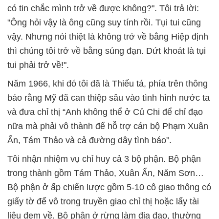
có tin chắc mình trở về được không?". Tôi trả lời:
"Ông hỏi vậy là ông cũng suy tính rồi. Tụi tui cũng
vậy. Nhưng nói thiệt là không trở về bằng Hiệp định
thì chúng tôi trở về bằng súng đạn. Dứt khoát là tụi
tui phải trở về!".
Năm 1966, khi đó tôi đã là Thiếu tá, phía trên thông
báo rằng Mỹ đã can thiệp sâu vào tình hình nước ta
và đưa chỉ thị “Anh không thể ở Củ Chi để chỉ đạo
nữa mà phải vô thành để hỗ trợ cán bộ Phạm Xuân
Ẩn, Tám Thảo và cả đường dây tình báo”.
Tôi nhận nhiệm vụ chỉ huy cả 3 bộ phận. Bộ phận
trong thành gồm Tám Thảo, Xuân Ẩn, Năm Sơn…
Bộ phận ở ấp chiến lược gồm 5-10 cô giao thông có
giấy tờ để vô trong truyền giao chỉ thị hoặc lấy tài
liệu đem về. Bộ phận ở rừng làm địa đạo, thường