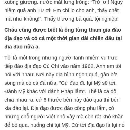
xuống giường, nước mắt lưng tròng: “Trời ơi! Nguy
hiểm quá anh Tư ơi! Em chỉ lo cho anh, thấy chết
mà như không!”. Thấy thương bả quá, tội nghiệp!
Cháu cũng được biết là ông từng tham gia đào
địa đạo và có cả một thời gian dài chiến đấu tại
địa đạo nữa ạ.
Tôi là một trong những người lãnh nhiệm vụ trực
tiếp đào địa đạo Củ Chi vào năm 1962. Anh em tôi
nói với nhau: Nơi này địa hình ngon quá, gần bờ
sông mà có cả đá nữa. “Cứ đào đi, tụi Mỹ sẽ tới.
Đánh Mỹ khác với đánh Pháp lắm”. Thế là cả đội
chia nhau ra, cứ 6 thước bên này đào qua thì bên
kia đào lại. Địa đạo được đào công phu lắm, có
những chỗ người Việt nhỏ vậy mà còn rất khó khăn
để bò qua, huống chi tụi Mỹ. Cứ tới địa đạo là tụi nó