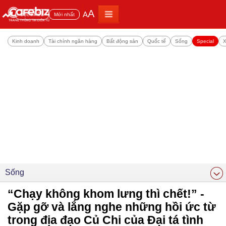
A
A
Đọc nhiều
Mới nhất
Kinh doanh
Tài chính ngân hàng
Bất động sản
Quốc tế
Sống
Special
X
Sống
“Chạy không khom lưng thì chết!” -
Gặp gỡ và lắng nghe những hồi ức từ
trong địa đạo Củ Chi của Đại tá tình