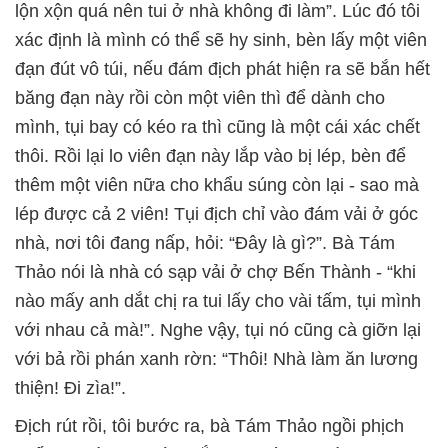
lộn xộn quá nên tui ở nhà không đi làm”. Lúc đó tôi
xác định là mình có thể sẽ hy sinh, bèn lấy một viên
đạn đút vô túi, nếu đám địch phát hiện ra sẽ bắn hết
băng đạn này rồi còn một viên thì để dành cho
mình, tụi bay có kéo ra thì cũng là một cái xác chết
thôi. Rồi lại lo viên đạn này lắp vào bị lép, bèn để
thêm một viên nữa cho khẩu súng còn lại - sao mà
lép được cả 2 viên! Tụi địch chỉ vào đám vải ở góc
nhà, nơi tôi đang nấp, hỏi: “Đây là gì?”. Bà Tám
Thảo nói là nhà có sạp vải ở chợ Bến Thành - “khi
nào mấy anh dắt chị ra tui lấy cho vài tấm, tụi mình
với nhau cả mà!”. Nghe vậy, tụi nó cũng cà giỡn lại
với bả rồi phán xanh rờn: “Thôi! Nhà làm ăn lương
thiện! Đi zìa!”.
Địch rút rồi, tôi bước ra, bà Tám Thảo ngồi phịch