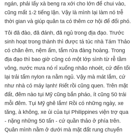
ngán, phải lấy xà beng ra xới cho lớn để chui vào,
cũng mất 1-2 tiếng lận. Vậy là mình lại làm nó trễ
thời gian và giúp quân ta có thêm cơ hội để đối phó.
Tôi đã đào, đã đánh, đã ngủ trong địa đạo. Trước
sinh hoạt trong thành thì được tá túc nhà Tám Thảo
có chăn êm, nệm ấm, tắm rửa đàng hoàng. Trong
địa đạo thì bao giờ cũng có một lớp sình từ rễ tầm
vông, nước mưa nó rỉ xuống nhão nhoét, cứ đến tối
lại trải tấm nylon ra nằm ngủ. Vậy mà mát lắm, cứ
như nhà có máy lạnh! Riết rồi cũng quen. Trên mặt
đất, đêm nào tụi Mỹ cũng bắn pháo, ít cũng 50 trái
mỗi đêm. Tụi Mỹ ghê lắm! Rồi có những ngày, xe
tăng, à không, xe ủi của tụi Philippines viện trợ qua
- nặng những 50 tấn - cứ quần thảo ở phía trên.
Quân mình nằm ở dưới mà mặt đất rung chuyển