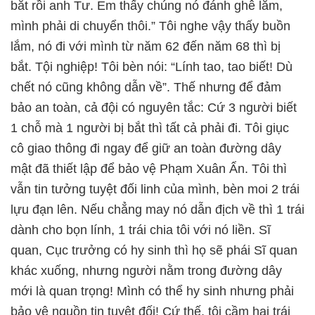
bắt rồi anh Tư. Em thấy chúng nó đánh ghê lắm,
mình phải di chuyển thôi.” Tôi nghe vậy thấy buồn
lắm, nó đi với mình từ năm 62 đến năm 68 thì bị
bắt. Tội nghiệp! Tôi bèn nói: “Lính tao, tao biết! Dù
chết nó cũng không dẫn về”. Thế nhưng để đảm
bảo an toàn, cả đội có nguyên tắc: Cứ 3 người biết
1 chỗ mà 1 người bị bắt thì tất cả phải đi. Tôi giục
cô giao thông đi ngay để giữ an toàn đường dây
mật đã thiết lập để bảo vệ Phạm Xuân Ẩn. Tôi thì
vẫn tin tưởng tuyệt đối linh của mình, bèn moi 2 trái
lựu đạn lên. Nếu chẳng may nó dẫn địch về thì 1 trái
dành cho bọn lính, 1 trái chia tôi với nó liền. Sĩ
quan, Cục trưởng có hy sinh thì họ sẽ phái Sĩ quan
khác xuống, nhưng người nằm trong đường dây
mới là quan trọng! Mình có thể hy sinh nhưng phải
bảo vệ nguồn tin tuyệt đối! Cứ thế, tôi cầm hai trái