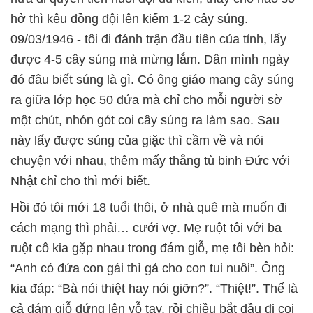
hở thì kêu đồng đội lên kiếm 1-2 cây súng.
09/03/1946 - tôi đi đánh trận đầu tiên của tỉnh, lấy
được 4-5 cây súng mà mừng lắm. Dân mình ngày
đó đâu biết súng là gì. Có ông giáo mang cây súng
ra giữa lớp học 50 đứa mà chỉ cho mỗi người sờ
một chút, nhón gót coi cây súng ra làm sao. Sau
này lấy được súng của giặc thì cầm về và nói
chuyện với nhau, thêm mấy thằng tù binh Đức với
Nhật chỉ cho thì mới biết.
Hồi đó tôi mới 18 tuổi thôi, ở nhà quê mà muốn đi
cách mạng thì phải… cưới vợ. Mẹ ruột tôi với ba
ruột cô kia gặp nhau trong đám giỗ, mẹ tôi bèn hỏi:
“Anh có đứa con gái thì gả cho con tui nuôi”. Ông
kia đáp: “Bà nói thiệt hay nói giỡn?”. “Thiệt!”. Thế là
cả đám giỗ đứng lên vỗ tay, rồi chiều bắt đầu đi coi