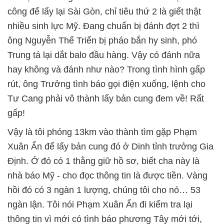
công để lấy lại Sài Gòn, chỉ tiêu thứ 2 là giết thật
nhiều sinh lực Mỹ. Đang chuẩn bị đánh đợt 2 thì
ông Nguyễn Thế Triển bị pháo bắn hy sinh, phó
Trung tá lại dắt balo đầu hàng. Vậy có đánh nữa
hay không và đánh như nào? Trong tình hình gấp
rút, ông Trưởng tình báo gọi điện xuống, lệnh cho
Tư Cang phải vô thành lấy bản cung đem về! Rất
gấp!
Vậy là tôi phóng 13km vào thành tìm gặp Phạm
Xuân Ẩn để lấy bản cung đó ở Dinh tỉnh trưởng Gia
Định. Ở đó có 1 thằng giữ hồ sơ, biết cha này là
nhà báo Mỹ - cho đọc thông tin là được tiền. Vàng
hồi đó có 3 ngàn 1 lượng, chúng tôi cho nó… 53
ngàn lận. Tôi nói Phạm Xuân Ẩn đi kiểm tra lại
thông tin vì mới có tình báo phương Tây mới tới,