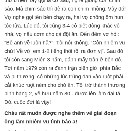
thứ 6 nên hay gọi là cô Sáu, nghe giống con chim
sáo. Mà chim sáo thì đẻ ra con chim nhồng. Vậy đó!
Vợ nghe gọi tên bèn chạy ra, hai vợ chồng ôm hun
tóe lửa. Lúc đó, tôi cùng 3-4 cô biệt động khác vô
nhà, vợ nấu cơm cho cả đội ăn. Đến đêm vợ hỏi:
“Bộ anh về luôn hả?”. Tôi nói không. “Còn nhiệm vụ
chứ! Về với em 1-2 tiếng thôi rồi ra đơn vị”. Sau đó
tôi còn sang Miên 3 năm, đánh mấy trận ở bên đó.
Tới năm 1979 còn ra đánh trận biên giới phía Bắc
và bị thương, có những lúc trúng đạn vào ruột phải
cắt khúc ruột ném cho chó ăn. Tôi trở thành thương
binh hạng 2, về hưu năm 80 - được lên làm đại tá.
Đó, cuộc đời là vậy!
Cháu rất muốn được nghe thêm về giai đoạn
ông làm nhiệm vụ tình báo ạ!