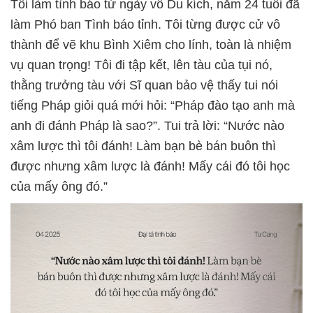
Tôi làm tình báo từ ngày vô Du kích, năm 24 tuổi đã
làm Phó ban Tình báo tỉnh. Tôi từng được cử vô
thành để vẽ khu Bình Xiêm cho lính, toàn là nhiệm
vụ quan trọng! Tôi đi tập kết, lên tàu của tụi nó,
thằng trưởng tàu với Sĩ quan bảo vệ thấy tui nói
tiếng Pháp giỏi quá mới hỏi: “Pháp đào tạo anh mà
anh đi đánh Pháp là sao?”. Tui trả lời: “Nước nào
xâm lược thì tôi đánh! Làm bạn bè bán buôn thì
được nhưng xâm lược là đánh! Mấy cái đó tôi học
của mấy ông đó.”