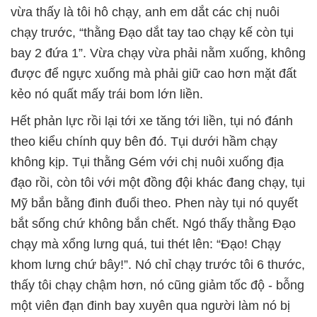
vừa thấy là tôi hô chạy, anh em dắt các chị nuôi
chạy trước, “thằng Đạo dắt tay tao chạy kế còn tụi
bay 2 đứa 1”. Vừa chạy vừa phải nằm xuống, không
được để ngực xuống mà phải giữ cao hơn mặt đất
kẻo nó quất mấy trái bom lớn liền.
Hết phản lực rồi lại tới xe tăng tới liền, tụi nó đánh
theo kiểu chính quy bên đó. Tụi dưới hầm chạy
không kịp. Tụi thằng Gém với chị nuôi xuống địa
đạo rồi, còn tôi với một đồng đội khác đang chạy, tụi
Mỹ bắn bằng đinh đuổi theo. Phen này tụi nó quyết
bắt sống chứ không bắn chết. Ngó thấy thằng Đạo
chạy mà xổng lưng quá, tui thét lên: “Đạo! Chạy
khom lưng chứ bây!”. Nó chỉ chạy trước tôi 6 thước,
thấy tôi chạy chậm hơn, nó cũng giảm tốc độ - bỗng
một viên đạn đinh bay xuyên qua người làm nó bị