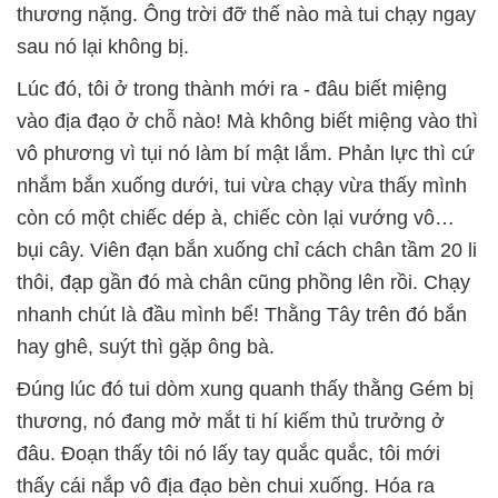
thương nặng. Ông trời đỡ thế nào mà tui chạy ngay
sau nó lại không bị.
Lúc đó, tôi ở trong thành mới ra - đâu biết miệng
vào địa đạo ở chỗ nào! Mà không biết miệng vào thì
vô phương vì tụi nó làm bí mật lắm. Phản lực thì cứ
nhắm bắn xuống dưới, tui vừa chạy vừa thấy mình
còn có một chiếc dép à, chiếc còn lại vướng vô…
bụi cây. Viên đạn bắn xuống chỉ cách chân tầm 20 li
thôi, đạp gần đó mà chân cũng phồng lên rồi. Chạy
nhanh chút là đầu mình bể! Thằng Tây trên đó bắn
hay ghê, suýt thì gặp ông bà.
Đúng lúc đó tui dòm xung quanh thấy thằng Gém bị
thương, nó đang mở mắt ti hí kiếm thủ trưởng ở
đâu. Đoạn thấy tôi nó lấy tay quắc quắc, tôi mới
thấy cái nắp vô địa đạo bèn chui xuống. Hóa ra