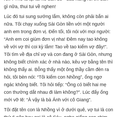
gì nữa, thui tui về nghen!
Lúc đó tui sung sướng lắm, không còn phải bắn ai
nữa. Tôi chạy xuống Sài Gòn liền với một người
anh em trong đơn vị. Đến tối, tôi nói với mọi người:
“Anh em coi giùm đơn vị nha! Đêm nay tao không
về với vợ thì coi kỳ lắm! Tao về tao kiếm vợ đây!”.
Tôi tìm về địa chỉ vợ và con đang ở Sài Gòn, nhưng
không biết chính xác ở nhà nào, kêu vợ bằng tên thì
không thấy ai. Bỗng thấy một ông thầy cầm đèn ra
hỏi, tôi bèn nói: “Tôi kiếm con Nhồng”, ổng ngơ
ngác không biết. Tôi hỏi tiếp: “Ông có biết hai mẹ
con thường dắt nhau đi làm không?”. Lúc đấy ổng
mới vỡ lẽ: “À vậy là bà Ánh với cô Giang”.
Tôi đặt tên con là Nhồng vì ở dưới quê, vợ tui là con