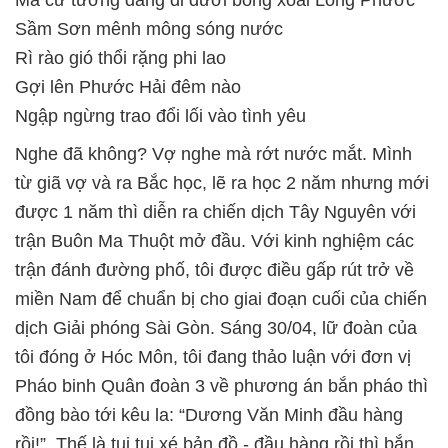
Mà cứ tưởng đang đi dưới bóng xoài Long Phước
Sầm Sơn mênh mông sóng nước
Rì rào gió thổi rặng phi lao
Gợi lên Phước Hải đêm nào
Ngập ngừng trao đổi lối vào tình yêu
Nghe đã không? Vợ nghe mà rớt nước mắt. Mình
từ giã vợ và ra Bắc học, lẽ ra học 2 năm nhưng mới
được 1 năm thì diễn ra chiến dịch Tây Nguyên với
trận Buôn Ma Thuột mở đầu. Với kinh nghiệm các
trận đánh đường phố, tôi được điều gấp rút trở về
miền Nam để chuẩn bị cho giai đoạn cuối của chiến
dịch Giải phóng Sài Gòn. Sáng 30/04, lữ đoàn của
tôi đóng ở Hóc Môn, tôi đang thảo luận với đơn vị
Pháo binh Quân đoàn 3 về phương án bắn pháo thì
đồng bào tới kêu la: “Dương Văn Minh đầu hàng
rồi!”. Thế là tụi tui xé bản đồ - đầu hàng rồi thì bắn