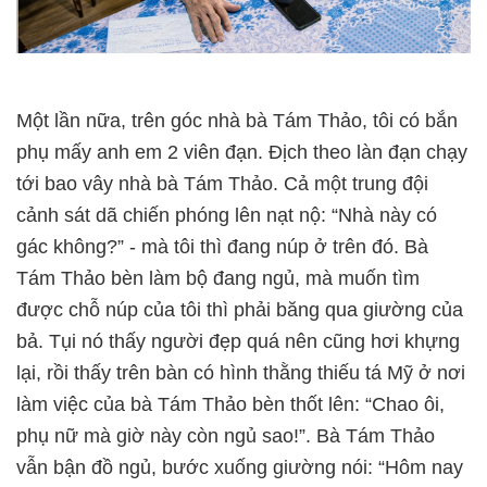
Một lần nữa, trên góc nhà bà Tám Thảo, tôi có bắn
phụ mấy anh em 2 viên đạn. Địch theo làn đạn chạy
tới bao vây nhà bà Tám Thảo. Cả một trung đội
cảnh sát dã chiến phóng lên nạt nộ: “Nhà này có
gác không?” - mà tôi thì đang núp ở trên đó. Bà
Tám Thảo bèn làm bộ đang ngủ, mà muốn tìm
được chỗ núp của tôi thì phải băng qua giường của
bả. Tụi nó thấy người đẹp quá nên cũng hơi khựng
lại, rồi thấy trên bàn có hình thằng thiếu tá Mỹ ở nơi
làm việc của bà Tám Thảo bèn thốt lên: “Chao ôi,
phụ nữ mà giờ này còn ngủ sao!”. Bà Tám Thảo
vẫn bận đồ ngủ, bước xuống giường nói: “Hôm nay