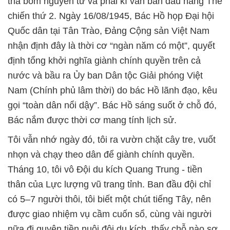
thả bom nguyên từ và phải kí văn bản đầu hàng Thế
chiến thứ 2. Ngày 16/08/1945, Bác Hồ họp Đại hội
Quốc dân tại Tân Trào, Đảng Cộng sản Việt Nam
nhận định đây là thời cơ “ngàn năm có một”, quyết
định tổng khởi nghĩa giành chính quyền trên cả
nước và bầu ra Ủy ban Dân tộc Giải phóng Việt
Nam (Chính phủ lâm thời) do bác Hồ lãnh đạo, kêu
gọi “toàn dân nổi dậy”. Bác Hồ sáng suốt ở chỗ đó,
Bác nắm được thời cơ mang tính lịch sử.
Tôi vẫn nhớ ngày đó, tôi ra vườn chặt cây tre, vuốt
nhọn và chạy theo dân để giành chính quyền.
Tháng 10, tôi vô Đội du kích Quang Trung - tiền
thân của Lực lượng vũ trang tỉnh. Ban đầu đội chỉ
có 5–7 người thôi, tôi biết một chút tiếng Tây, nên
được giao nhiệm vụ cầm cuốn sổ, cùng vài người
nữa đi quyên tiền nuôi đội du kích, thấy chỗ nào sơ