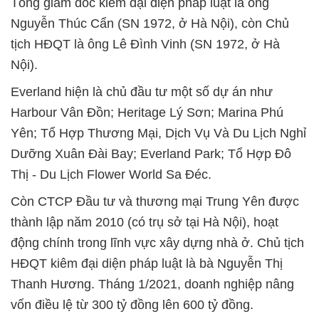
Tổng giám đốc kiêm đại diện pháp luật là ông
Nguyễn Thúc Cẩn (SN 1972, ở Hà Nội), còn Chủ
tịch HĐQT là ông Lê Đình Vinh (SN 1972, ở Hà
Nội).
Everland hiện là chủ đầu tư một số dự án như
Harbour Vân Đồn; Heritage Lý Sơn; Marina Phú
Yên; Tổ Hợp Thương Mại, Dịch Vụ Và Du Lịch Nghỉ
Dưỡng Xuân Đài Bay; Everland Park; Tổ Hợp Đô
Thị - Du Lịch Flower World Sa Đéc.
Còn CTCP Đầu tư và thương mại Trung Yên được
thành lập năm 2010 (có trụ sở tại Hà Nội), hoạt
động chính trong lĩnh vực xây dựng nhà ở. Chủ tịch
HĐQT kiêm đại diện pháp luật là bà Nguyễn Thị
Thanh Hương. Tháng 1/2021, doanh nghiệp nâng
vốn điều lệ từ 300 tỷ đồng lên 600 tỷ đồng.