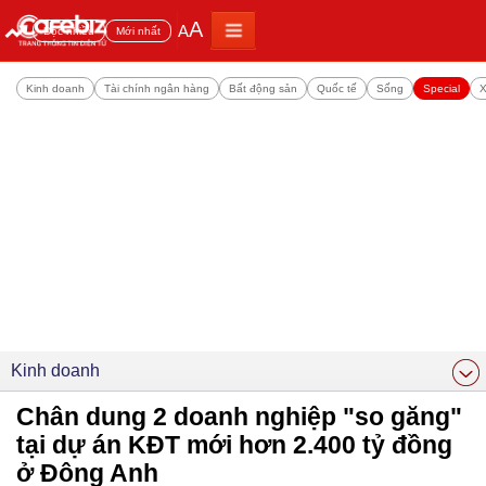
A
A
Đọc nhiều
Mới nhất
Kinh doanh
Tài chính ngân hàng
Bất động sản
Quốc tế
Sống
Special
X
Kinh doanh
Chân dung 2 doanh nghiệp "so găng"
tại dự án KĐT mới hơn 2.400 tỷ đồng
ở Đông Anh