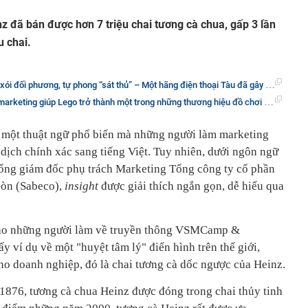
nz đã bán được hơn 7 triệu chai tương cà chua, gấp 3 lần
u chai.
g, tự phong “sát thủ” – Một hãng điện thoại Tàu đã gây bão toàn cầu với chiến dịch “marketing du kích” có 1-0-2
ing giúp Lego trở thành một trong những thương hiệu đồ chơi được ưa chuộng nhất thế giới
à một thuật ngữ phổ biến mà những người làm marketing
ể dịch chính xác sang tiếng Việt. Tuy nhiên, dưới ngôn ngữ
ổng giám đốc phụ trách Marketing Tổng công ty cổ phần
Gòn (Sabeco),
insight
được giải thích ngắn gọn, dễ hiểu qua
cho những người làm về truyền thông VSMCamp &
ví dụ về một "huyệt tâm lý" điển hình trên thế giới,
ho doanh nghiệp, đó là chai tương cà dốc ngược của Heinz.
 1876, tương cà chua Heinz được đóng trong chai thủy tinh