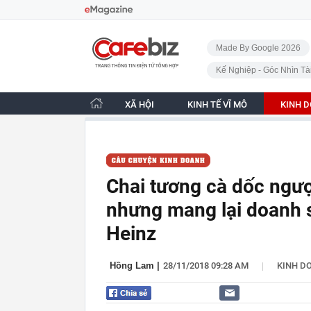
Bỏ qua điều hướng
CafeBiz - Trang chủ
Made By Google 2026
Kế Nghiệp - Góc Nhìn Tà
XÃ HỘI
KINH TẾ VĨ MÔ
KINH 
Chai tương cà dốc ngượ
nhưng mang lại doanh s
Heinz
|
Hồng Lam
|
28/11/2018 09:28 AM
KINH D