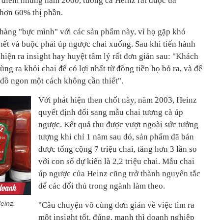
i điểm những năm 2000, tương cà Heinz rất được ưa
 hơn 60% thị phần.
hàng "bực mình" với các sản phẩm này, vì họ gặp khó
hết và buộc phải úp ngược chai xuống. Sau khi tiến hành
hiện ra insight hay huyệt tâm lý rất đơn giản sau: "Khách
g ra khỏi chai để có lợi nhất từ đồng tiền họ bỏ ra, và để
đồ ngon một cách không cần thiết".
Với phát hiện then chốt này, năm 2003, Heinz
quyết định đổi sang mẫu chai tương cà úp
ngược. Kết quả thu được vượt ngoài sức tưởng
tượng khi chỉ 1 năm sau đó, sản phẩm đã bán
được tổng cộng 7 triệu chai, tăng hơn 3 lần so
với con số dự kiến là 2,2 triệu chai. Mẫu chai
úp ngược của Heinz cũng trở thành nguyên tắc
để các đối thủ trong ngành làm theo.
einz.
"Câu chuyện vô cùng đơn giản về việc tìm ra
một insight tốt, đúng, mạnh thì doanh nghiệp