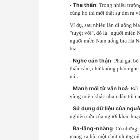
Tha thẩn
-
: Trong nhiều trườn
cùng họ thì mới thật sự tìm ra v
Ví dụ, sau nhiều lần đi uống bi
"tuyệt vời", đó là "người miền
người miền Nam uống bia Hà Nội
bia.
Nghe cẩn thận
-
: Phải gạt b
thấu cảm, chứ không phải nghe đ
nói.
Manh mối từ văn hoá
-
: Rất
vùng miền khác nhau dẫn tới c
Sử dụng dữ liệu của ngườ
-
nghiên cứu của người khác hoặc
Ba-lăng-nhăng
-
: Có những 
mạng xã hội một chút nhưng nếu