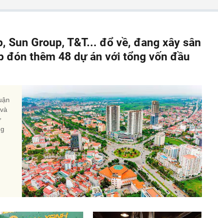
p, Sun Group, T&T... đổ về, đang xây sân
sắp đón thêm 48 dự án với tổng vốn đầu
huận
 và
ự
ng