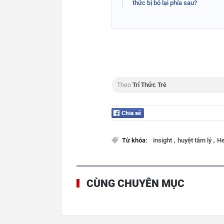
thức bị bỏ lại phía sau?
Theo
Trí Thức Trẻ
,
,
Từ khóa:
insight
huyệt tâm lý
H
CÙNG CHUYÊN MỤC