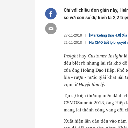
Chỉ với chiêu đơn giản này, Hei
so với con số dự kiến là 2,2 triệ
[Marketing thời 4.0] Xỉa xói đối phươn
27-11-2018
Nữ CMO tiết lộ bí quyết market
21-11-2018
Insight
hay
Customer Insight
l
đều biết rõ nhưng lại rất khó đ
của ông Hoàng Đạo Hiệp, Phó t
bia - rượu - nước giải khát Sài 
cụm từ
Huyệt tâm lý
.
Tại sự kiện thường niên dành 
CSMOSummit 2018, ông Hiệp lấy 
mang lại thành công vang dội c
Xuất hiện lần đầu tiên vào năm