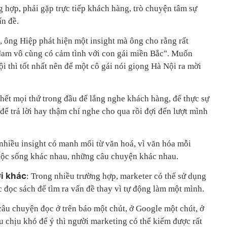
g hợp, phải gặp trực tiếp khách hàng, trò chuyện tâm sự
ấn đề.
a, ông Hiệp phát hiện một insight mà ông cho rằng rất
 Nam vô cùng có cảm tình với con gái miền Bắc". Muốn
 thì tốt nhất nên để một cô gái nói giọng Hà Nội ra mời
ỏ hết mọi thứ trong đầu để lắng nghe khách hàng, để thực sự
ể trả lời hay thậm chí nghe cho qua rồi đợi đến lượt mình
 nhiều insight có manh mối từ văn hoá, vì văn hóa mỗi
uộc sống khác nhau, những câu chuyện khác nhau.
i khác
: Trong nhiều trường hợp, marketer có thể sử dụng
 đọc sách để tìm ra vấn đề thay vì tự động làm một mình.
câu chuyện đọc ở trên báo một chút, ở Google một chút, ở
 chịu khó để ý thì người marketing có thể kiếm được rất