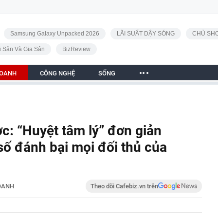
Samsung Galaxy Unpacked 2026
LÃI SUẤT DẬY SÓNG
CHỦ SHO
i Sản Và Gia Sản
BizReview
DOANH
CÔNG NGHỆ
SỐNG
c: “Huyệt tâm lý” đơn giản
ố đánh bại mọi đối thủ của
OANH
Theo dõi Cafebiz.vn trên