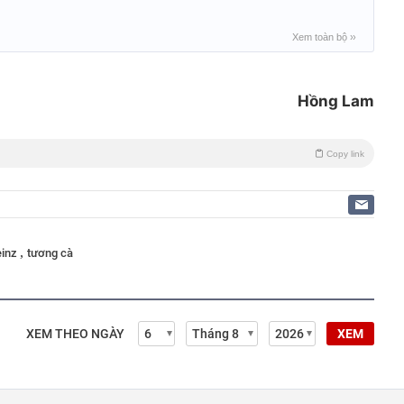
Xem toàn bộ
››
Hồng Lam
Copy link
,
einz
tương cà
XEM THEO NGÀY
XEM