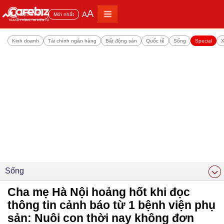
A
A
Đọc nhiều
Mới nhất
Kinh doanh
Tài chính ngân hàng
Bất động sản
Quốc tế
Sống
Special
X
Sống
Cha mẹ Hà Nội hoảng hốt khi đọc
thông tin cảnh báo từ 1 bệnh viện phụ
sản: Nuôi con thời nay không đơn