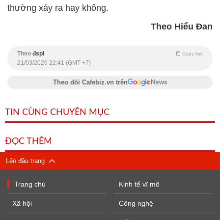
thường xảy ra hay không.
Theo Hiểu Đan
Theo
đspl
Copy link
21/03/2026 22:41 (GMT +7)
Theo dõi Cafebiz.vn trên
TIN CÙNG CHUYÊN MỤC
ĐỌC THÊM
Lên đầu trang
Trang chủ
Kinh tế vĩ mô
Xã hội
Công nghệ