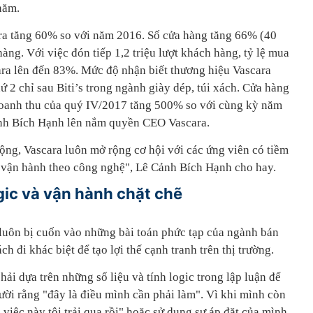
 năm.
a tăng 60% so với năm 2016. Số cửa hàng tăng 66% (40
àng. Với việc đón tiếp 1,2 triệu lượt khách hàng, tỷ lệ mua
ara lên đến 83%. Mức độ nhận biết thương hiệu Vascara
ứ 2 chỉ sau Biti’s trong ngành giày dép, túi xách. Cửa hàng
 doanh thu của quý IV/2017 tăng 500% so với cùng kỳ năm
nh Bích Hạnh lên nắm quyền CEO Vascara.
rộng, Vascara luôn mở rộng cơ hội với các ứng viên có tiềm
 vận hành theo công nghệ", Lê Cảnh Bích Hạnh cho hay.
gic và vận hành chặt chẽ
 luôn bị cuốn vào những bài toán phức tạp của ngành bán
ch đi khác biệt để tạo lợi thế cạnh tranh trên thị trường.
ải dựa trên những số liệu và tính logic trong lập luận để
ười rằng "đây là điều mình cần phải làm". Vì khi mình còn
đi, việc này tôi trải qua rồi" hoặc sử dụng sự áp đặt của mình