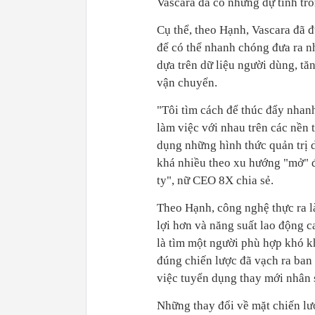
Vascara đã có những dự tính tron
Cụ thể, theo Hạnh, Vascara đã đ
để có thể nhanh chóng đưa ra n
dựa trên dữ liệu người dùng, tă
vận chuyển.
"Tôi tìm cách để thúc đẩy nhanh
làm việc với nhau trên các nền 
dụng những hình thức quản trị d
khá nhiều theo xu hướng "mở" đ
ty", nữ CEO 8X chia sẻ.
Theo Hạnh, công nghệ thực ra l
lợi hơn và năng suất lao động 
là tìm một người phù hợp khó kh
đúng chiến lược đã vạch ra ban 
việc tuyển dụng thay mới nhân 
Những thay đổi về mặt chiến lư