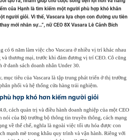
ời tạo ra, nhằm giúp cho cuộc sống tiện lợi hơn và năng
iểm của Hạnh là tìm kiếm một người phù hợp khó khăn
ột người giỏi. Vì thế, Vascara lựa chọn con đường ưu tiên
g thay mới nhân sự…”, nữ CEO 8X Vasara Lê Cảnh Bích
g có 6 năm làm việc cho Vascara ở nhiều vị trí khác nhau
 và thương mại, trước khi đảm đương vị trí CEO. Cô cũng
h ở danh sách doanh nhân Under 30.
 mục tiêu của Vascara là tập trung phát triển ở thị trường
phân phối và hệ thống cửa hàng trải nghiệm.
i phù hợp khó hơn kiếm người giỏi
 4.0, cách quản trị và điều hành doanh nghiệp của một CEO
h nói của Bộ trưởng bộ thông tin truyền thông, cách mạng
ng về thể chế, nghĩa là ngoài việc tối ưu hóa được con
cách mạnh mẽ trong khâu quy trình và vận hành. Riêng với