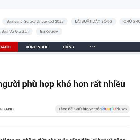
Samsung Galaxy Unpacked 2026
LÃI SUẤT DẬY SÓNG
CHỦ SHO
i Sản Và Gia Sản
BizReview
DOANH
CÔNG NGHỆ
SỐNG
gười phù hợp khó hơn rất nhiều
 DOANH
Theo dõi Cafebiz.vn trên