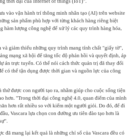
g thời đại của Internet of things (IoT)".
ưa vào vận hành trí thông minh nhân tạo (AI) trên website
hững sản phẩm phù hợp với từng khách hàng riêng biệt
ng hàm lượng công nghệ để xử lý các quy trình hàng hóa,
 và giảm thiểu những quy trình mang tính chất "giấy tờ",
tảng mạng xã hội để tăng tốc độ phản hồi và quyết định, áp
ự án trực tuyến. Có thể nói cách thức quản trị đã thay đổi
ể có thể tận dụng được thời gian và nguồn lực của công
à thứ được con người tạo ra, nhằm giúp cho cuộc sống tiện
cao hơn. "Trong thời đại công nghệ 4.0, quan điểm của mình
ăn hơn rất nhiều so với kiếm một người giỏi. Do đó, để đi
đầu, Vascara lựa chọn con đường ưu tiên đào tạo hơn là
sự".
ợc đã mang lại kết quả là những chỉ số của Vascara đều có