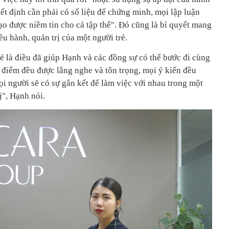
t định cần phải có số liệu để chứng minh, mọi lập luận
tạo được niềm tin cho cả tập thể". Đó cũng là bí quyết mang
ều hành, quản trị của một người trẻ.
sẻ là điều đã giúp Hạnh và các đồng sự có thể bước đi cùng
điểm đều được lắng nghe và tôn trọng, mọi ý kiến đều
ọi người sẽ có sự gắn kết để làm việc với nhau trong một
ị", Hạnh nói.