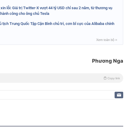
xin lỗi: Giá trị Twitter-X vượt 44 tỷ USD chỉ sau 2 năm, từ thương vụ
c thành công cho ông chủ Tesla
 tịch Trung Quốc Tập Cận Bình chủ trì, cơn bĩ cực của Alibaba chính
Xem toàn bộ
››
Phương Nga
Copy link