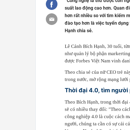
“Công nghệ là thứ được con ngư
suất lao động cao hơn. Quan đ
hơn rất nhiều so với tìm kiếm m
đào tạo hơn là việc tuyển dụn
Hạnh chia sẻ.
Lê Cảnh Bích Hạnh, 30 tuổi, từn
như quản lý bộ phận markerting
được Forbes Việt Nam vinh dan
Theo chia sẻ của nữ CEO trẻ này,
trong nước, mở rộng mạng lưới 
Thời đại 4.0, tìm ngườ
Theo Bích Hạnh, trong thời đại
sẽ có nhiều thay đổi: "Theo các
công nghiệp 4.0 là cuộc cách mạ
người, chúng ta cần có sự cải 