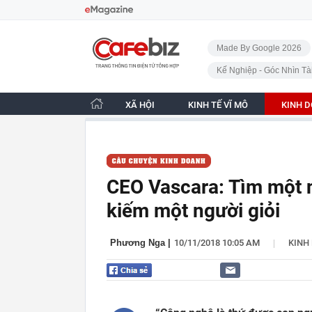
Bỏ qua điều hướng
CafeBiz - Trang chủ
Made By Google 2026
Kế Nghiệp - Góc Nhìn Tà
XÃ HỘI
KINH TẾ VĨ MÔ
KINH 
CEO Vascara: Tìm một n
kiếm một người giỏi
|
Phương Nga
|
10/11/2018 10:05 AM
KINH