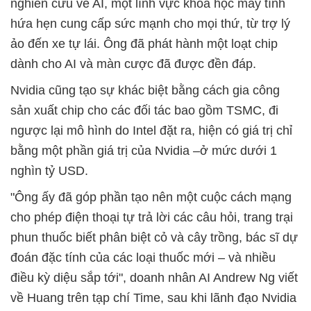
nghiên cứu về AI, một lĩnh vực khoa học máy tính
hứa hẹn cung cấp sức mạnh cho mọi thứ, từ trợ lý
ảo đến xe tự lái. Ông đã phát hành một loạt chip
dành cho AI và màn cược đã được đền đáp.
Nvidia cũng tạo sự khác biệt bằng cách gia công
sản xuất chip cho các đối tác bao gồm TSMC, đi
ngược lại mô hình do Intel đặt ra, hiện có giá trị chỉ
bằng một phần giá trị của Nvidia –ở mức dưới 1
nghìn tỷ USD.
"Ông ấy đã góp phần tạo nên một cuộc cách mạng
cho phép điện thoại tự trả lời các câu hỏi, trang trại
phun thuốc biết phân biệt cỏ và cây trồng, bác sĩ dự
đoán đặc tính của các loại thuốc mới – và nhiều
điều kỳ diệu sắp tới", doanh nhân AI Andrew Ng viết
về Huang trên tạp chí Time, sau khi lãnh đạo Nvidia