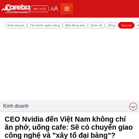
A
A
Đọc nhiều
Mới nhất
Kinh doanh
Tài chính ngân hàng
Bất động sản
Quốc tế
Sống
Special
X
Kinh doanh
CEO Nvidia đến Việt Nam không chỉ
ăn phở, uống cafe: Sẽ có chuyển giao
công nghệ và "xây tổ đại bàng"?