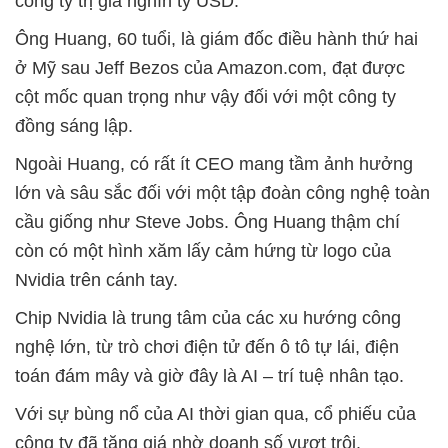
công ty trị giá nghìn tỷ USD.
Ông Huang, 60 tuổi, là giám đốc điều hành thứ hai
ở Mỹ sau Jeff Bezos của Amazon.com, đạt được
cột mốc quan trọng như vậy đối với một công ty
đồng sáng lập.
Ngoài Huang, có rất ít CEO mang tầm ảnh hưởng
lớn và sâu sắc đối với một tập đoàn công nghệ toàn
cầu giống như Steve Jobs. Ông Huang thậm chí
còn có một hình xăm lấy cảm hứng từ logo của
Nvidia trên cánh tay.
Chip Nvidia là trung tâm của các xu hướng công
nghệ lớn, từ trò chơi điện tử đến ô tô tự lái, điện
toán đám mây và giờ đây là AI – trí tuệ nhân tạo.
Với sự bùng nổ của AI thời gian qua, cổ phiếu của
công ty đã tăng giá nhờ doanh số vượt trội.