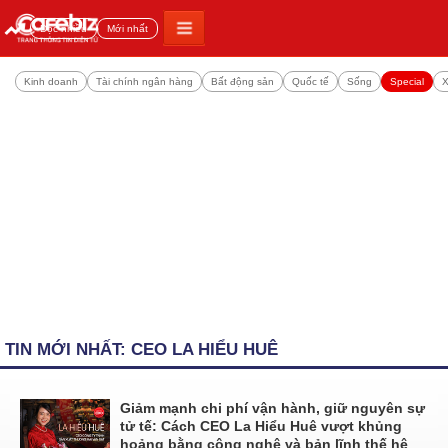
Đọc nhiều
Mới nhất
Kinh doanh
Tài chính ngân hàng
Bất động sản
Quốc tế
Sống
Special
X
TIN MỚI NHẤT: CEO LA HIỂU HUÊ
Giảm mạnh chi phí vận hành, giữ nguyên sự
tử tế: Cách CEO La Hiểu Huê vượt khủng
hoảng bằng công nghệ và bản lĩnh thế hệ