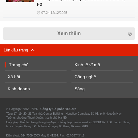
F2
07:24 12/12/2025
Xem thêm
Lên đầu trang
Trang chủ
Kinh tế vĩ mô
Xã hội
Công nghệ
Kinh doanh
Sống
© Copyright 2012 - 2026 -
Công ty Cổ phần VCCorp.
Tầng 17, 19, 20, 21 Toà nhà Center Building - Hapulico Complex, Số 01, phố Nguyễn Huy
Tưởng, phường Thanh Xuân, thành phố Hà Nội
Giấy phép thiết lập trang thông tin điện tử tổng hợp trên internet số 3321/GP-TTĐT do Sở Thông
tin và Truyền thông TP Hà Nội cấp ngày 03 tháng 07 năm 2019.
Điện thoại: 024 7309 5555 Máy lẻ 41294. Fax: 024-39743413