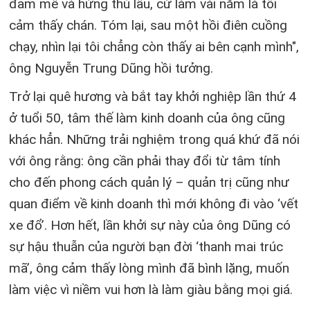
đam mê và hứng thú lâu, cứ làm vài năm là tôi
cảm thấy chán. Tóm lại, sau một hồi điên cuồng
chạy, nhìn lại tôi chẳng còn thấy ai bên cạnh mình",
ông Nguyễn Trung Dũng hồi tưởng.
Trở lại quê hương và bắt tay khởi nghiệp lần thứ 4
ở tuổi 50, tâm thế làm kinh doanh của ông cũng
khác hẳn. Những trải nghiệm trong quá khứ đã nói
với ông rằng: ông cần phải thay đổi từ tâm tính
cho đến phong cách quản lý – quản trị cũng như
quan điểm về kinh doanh thì mới không đi vào ‘vết
xe đổ’. Hơn hết, lần khởi sự này của ông Dũng có
sự hậu thuẫn của người bạn đời ‘thanh mai trúc
mã’, ông cảm thấy lòng mình đã bình lặng, muốn
làm việc vì niềm vui hơn là làm giàu bằng mọi giá.