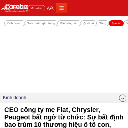
A
A
Đọc nhiều
Mới nhất
Kinh doanh
Tài chính ngân hàng
Bất động sản
Quốc tế
Sống
Special
X
Kinh doanh
CEO công ty mẹ Fiat, Chrysler,
Peugeot bất ngờ từ chức: Sự bất định
bao trùm 10 thương hiệu ô tô con,