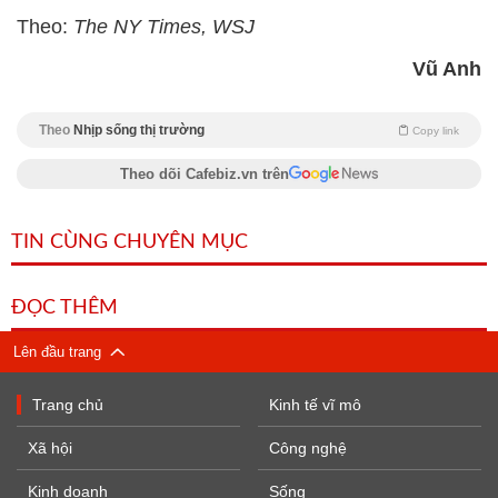
Theo:
The NY Times, WSJ
Vũ Anh
Theo
Nhịp sống thị trường
Copy link
Theo dõi Cafebiz.vn trên
TIN CÙNG CHUYÊN MỤC
ĐỌC THÊM
Lên đầu trang
Trang chủ
Kinh tế vĩ mô
Xã hội
Công nghệ
Kinh doanh
Sống