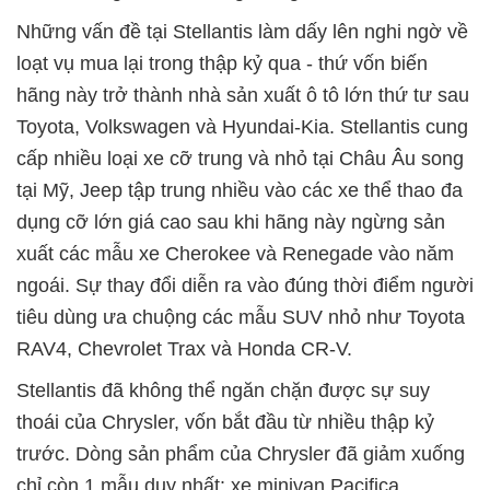
Những vấn đề tại Stellantis làm dấy lên nghi ngờ về
loạt vụ mua lại trong thập kỷ qua - thứ vốn biến
hãng này trở thành nhà sản xuất ô tô lớn thứ tư sau
Toyota, Volkswagen và Hyundai-Kia. Stellantis cung
cấp nhiều loại xe cỡ trung và nhỏ tại Châu Âu song
tại Mỹ, Jeep tập trung nhiều vào các xe thể thao đa
dụng cỡ lớn giá cao sau khi hãng này ngừng sản
xuất các mẫu xe Cherokee và Renegade vào năm
ngoái. Sự thay đổi diễn ra vào đúng thời điểm người
tiêu dùng ưa chuộng các mẫu SUV nhỏ như Toyota
RAV4, Chevrolet Trax và Honda CR-V.
Stellantis đã không thể ngăn chặn được sự suy
thoái của Chrysler, vốn bắt đầu từ nhiều thập kỷ
trước. Dòng sản phẩm của Chrysler đã giảm xuống
chỉ còn 1 mẫu duy nhất: xe minivan Pacifica.