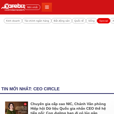
Đọc nhiều
Mới nhất
Kinh doanh
Tài chính ngân hàng
Bất động sản
Quốc tế
Sống
Special
X
TIN MỚI NHẤT: CEO CIRCLE
Chuyên gia cấp cao NIC, Chánh Văn phòng
Hiệp hội Dữ liệu Quốc gia nhắn CEO thế hệ
tiếp nối: Con đường bạn đi có lúc gập