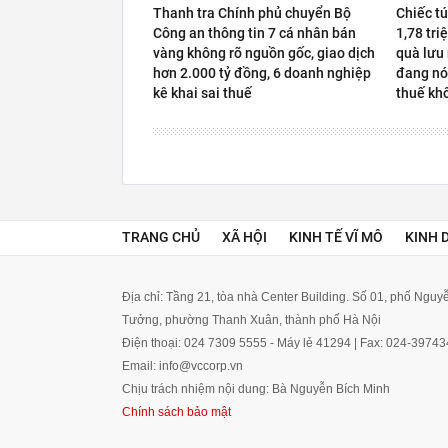
Thanh tra Chính phủ chuyển Bộ
Chiếc t
Công an thông tin 7 cá nhân bán
1,78 tri
vàng không rõ nguồn gốc, giao dịch
quà lưu
hơn 2.000 tỷ đồng, 6 doanh nghiệp
đang nó
kê khai sai thuế
thuế kh
TRANG CHỦ
XÃ HỘI
KINH TẾ VĨ MÔ
KINH 
Địa chỉ: Tầng 21, tòa nhà Center Building. Số 01, phố Ngu
Tưởng, phường Thanh Xuân, thành phố Hà Nội
Điện thoại: 024 7309 5555 - Máy lẻ 41294 | Fax: 024-3974
Email: info@vccorp.vn
Chịu trách nhiệm nội dung: Bà Nguyễn Bích Minh
Chính sách bảo mật