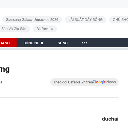
Samsung Galaxy Unpacked 2026
LÃI SUẤT DẬY SÓNG
CHỦ SHO
i Sản Và Gia Sản
BizReview
DOANH
CÔNG NGHỆ
SỐNG
ơng
H
Theo dõi Cafebiz.vn trên
duchai