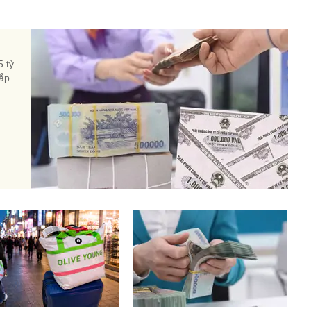
5 tỷ
sắp