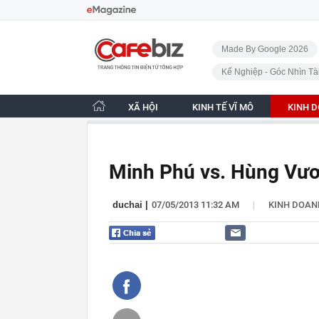
Bỏ qua điều hướng
CafeBiz - Trang chủ
Made By Google 2026
Kế Nghiệp - Góc Nhìn Tà
XÃ HỘI
KINH TẾ VĨ MÔ
KINH 
Minh Phú vs. Hùng Vư
|
duchai
|
07/05/2013 11:32 AM
KINH DOAN