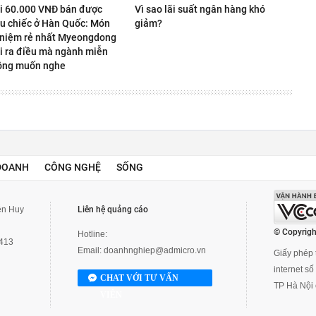
úi 60.000 VNĐ bán được
Vì sao lãi suất ngân hàng khó
ệu chiếc ở Hàn Quốc: Món
giảm?
 niệm rẻ nhất Myeongdong
i ra điều mà ngành miễn
ông muốn nghe
DOANH
CÔNG NGHỆ
SỐNG
yễn Huy
Liên hệ quảng cáo
© Copyrigh
Hotline:
3413
Email:
doanhnghiep@admicro.vn
Giấy phép t
internet s
CHAT VỚI TƯ VẤN
TP Hà Nội 
VIÊN