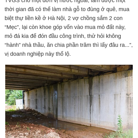
TVGS cho một đơn vị nước ngoài, làm được một
thời gian đã có thể làm nhà gỗ to đùng ở quê, mua
biệt thự liền kề ở Hà Nội, 2 vợ chồng sắm 2 con
“Mẹc”, lại còn khoe góp vốn vào mua mỏ đất này,
mỏ đá kia để đón đầu công trình, thử hỏi không
“hành” nhà thầu, ăn chia phần trăm thì lấy đâu ra...”,
vị doanh nghiệp này thổ lộ.