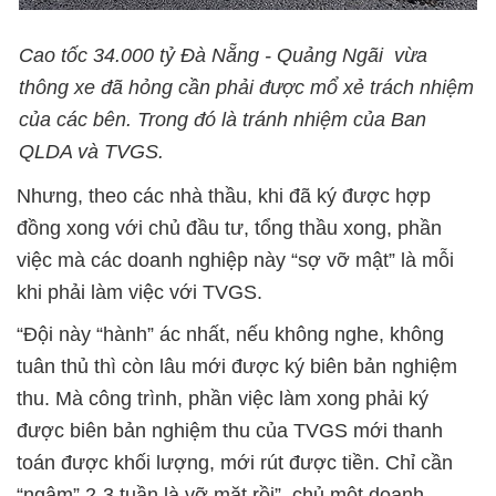
Cao tốc 34.000 tỷ Đà Nẵng - Quảng Ngãi vừa
thông xe đã hỏng cần phải được mổ xẻ trách nhiệm
của các bên. Trong đó là tránh nhiệm của Ban
QLDA và TVGS.
Nhưng, theo các nhà thầu, khi đã ký được hợp
đồng xong với chủ đầu tư, tổng thầu xong, phần
việc mà các doanh nghiệp này “sợ vỡ mật” là mỗi
khi phải làm việc với TVGS.
“Đội này “hành” ác nhất, nếu không nghe, không
tuân thủ thì còn lâu mới được ký biên bản nghiệm
thu. Mà công trình, phần việc làm xong phải ký
được biên bản nghiệm thu của TVGS mới thanh
toán được khối lượng, mới rút được tiền. Chỉ cần
“ngâm” 2-3 tuần là vỡ mặt rồi”, chủ một doanh