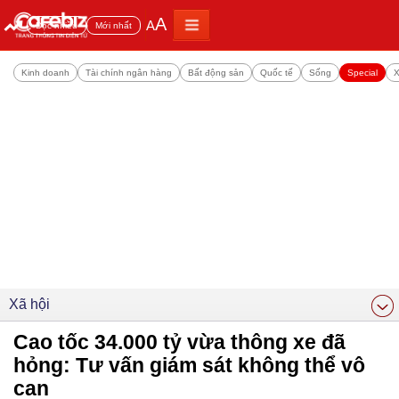
A
A
Đọc nhiều
Mới nhất
Kinh doanh
Tài chính ngân hàng
Bất động sản
Quốc tế
Sống
Special
X
Xã hội
Cao tốc 34.000 tỷ vừa thông xe đã
hỏng: Tư vấn giám sát không thể vô
can