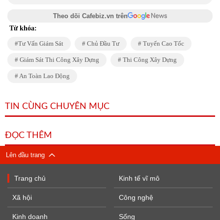
Theo dõi Cafebiz.vn trên
Từ khóa:
Tư Vấn Giám Sát
Chủ Đầu Tư
Tuyến Cao Tốc
Giám Sát Thi Công Xây Dựng
Thi Công Xây Dựng
An Toàn Lao Động
TIN CÙNG CHUYÊN MỤC
ĐỌC THÊM
Lên đầu trang
Trang chủ
Kinh tế vĩ mô
Xã hội
Công nghệ
Kinh doanh
Sống