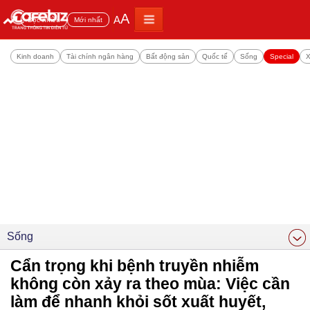
A
A
Đọc nhiều
Mới nhất
Kinh doanh
Tài chính ngân hàng
Bất động sản
Quốc tế
Sống
Special
X
Sống
Cẩn trọng khi bệnh truyền nhiễm
không còn xảy ra theo mùa: Việc cần
làm để nhanh khỏi sốt xuất huyết,