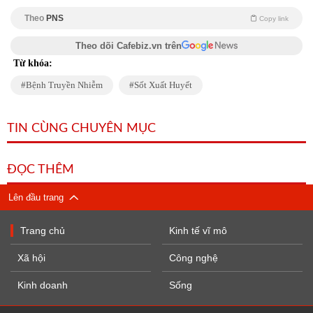
Theo
PNS
Copy link
Theo dõi Cafebiz.vn trên
Từ khóa:
Bệnh Truyền Nhiễm
Sốt Xuất Huyết
TIN CÙNG CHUYÊN MỤC
ĐỌC THÊM
Lên đầu trang
Trang chủ
Kinh tế vĩ mô
Xã hội
Công nghệ
Kinh doanh
Sống