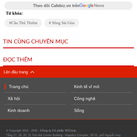
Theo dõi Cafebiz.vn trên
Từ khóa:
Cầu Thủ Thiêm
Sông Sài Gòn
TIN CÙNG CHUYÊN MỤC
ĐỌC THÊM
Lên đầu trang
Trang chủ
Kinh tế vĩ mô
Xã hội
Công nghệ
Kinh doanh
Sống
© Copyright 2012 - 2026 -
Công ty Cổ phần VCCorp.
Tầng 17, 19, 20, 21 Toà nhà Center Building - Hapulico Complex, Số 01, phố Nguyễn Huy