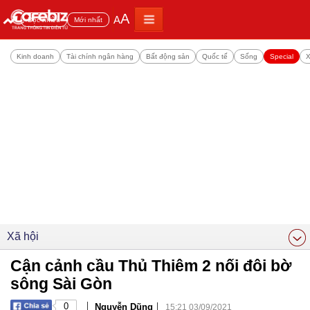
A
A
Đọc nhiều
Mới nhất
Kinh doanh
Tài chính ngân hàng
Bất động sản
Quốc tế
Sống
Special
X
Xã hội
Cận cảnh cầu Thủ Thiêm 2 nối đôi bờ
sông Sài Gòn
|
|
0
Nguyễn Dũng
15:21 03/09/2021