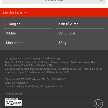
Lên đầu trang
Trang chủ
Kinh tế vĩ mô
Xã hội
Công nghệ
Kinh doanh
Sống
© Copyright 2012 - 2026 -
Công ty Cổ phần VCCorp.
Tầng 17, 19, 20, 21 Toà nhà Center Building - Hapulico Complex, Số 01, phố Nguyễn Huy
Tưởng, phường Thanh Xuân, thành phố Hà Nội
Giấy phép thiết lập trang thông tin điện tử tổng hợp trên internet số 3321/GP-TTĐT do Sở Thông
tin và Truyền thông TP Hà Nội cấp ngày 03 tháng 07 năm 2019.
Điện thoại: 024 7309 5555 Máy lẻ 41294. Fax: 024-39743413
Email: info@cafebiz.vn
Chịu trách nhiệm quản lý nội dung: Bà Nguyễn Bích Minh
Hỗ trợ quảng cáo: