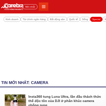
Đọc nhiều
Mới nhất
Kinh doanh
Tài chính ngân hàng
Bất động sản
Quốc tế
Sống
Special
X
TIN MỚI NHẤT: CAMERA
Insta360 tung Luna Ultra, lần đầu thách thức
thế độc tôn của DJI ở phân khúc camera
chống rung