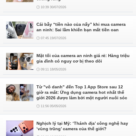
10:39 30/07/2026
Cái bẫy “tiền nào của nấy” khi mua camera
an ninh: Sai lầm khiến bạn mất tiền oan
07:45 19/07/2026
Mặt tối của camera an ninh giá rẻ: Hàng triệu
gia đình có nguy cơ bị theo dõi
09:11 18/05/2026
Từ "vô danh" đến Top 1 App Store sau 12
giờ ra mắt: Ứng dụng camera hot nhất thế
giới 2026 được làm bởi một người nuôi sóc
11:56 05/05/2026
Nghịch lý tại Mỹ: ‘Thánh địa’ công nghệ hay
‘vùng trũng’ camera của thế giới?