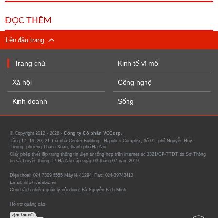
ĐỌC THÊM
Lên đầu trang
Trang chủ
Kinh tế vĩ mô
Xã hội
Công nghệ
Kinh doanh
Sống
© Copyright 2012 - 2026 -
Công ty Cổ phần VCCorp.
Tầng 17, 19, 20, 21 Toà nhà Center Building - Hapulico Complex, Số 01, phố Nguyễn Huy
Tưởng, phường Thanh Xuân, thành phố Hà Nội
Giấy phép thiết lập trang thông tin điện tử tổng hợp trên internet số 3321/GP-TTĐT do Sở Thông
tin và Truyền thông TP Hà Nội cấp ngày 03 tháng 07 năm 2019.
Điện thoại: 024 7309 5555 Máy lẻ 41294. Fax: 024-39743413
Email: info@cafebiz.vn
Chịu trách nhiệm quản lý nội dung: Bà Nguyễn Bích Minh
Hỗ trợ quảng cáo: