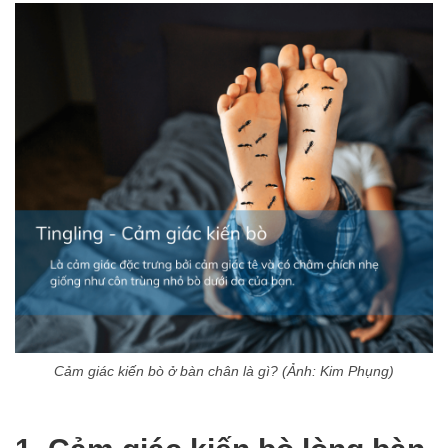
Cảm giác kiến bò ở bàn chân là gì? (Ảnh: Kim Phụng)