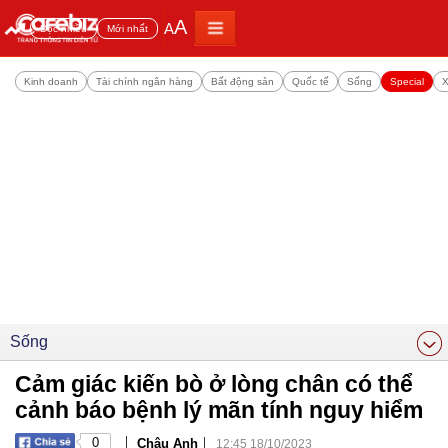
A
A
Đọc nhiều
Mới nhất
Kinh doanh
Tài chính ngân hàng
Bất động sản
Quốc tế
Sống
Special
X
Sống
Cảm giác kiến bò ở lòng chân có thể
cảnh báo bệnh lý mãn tính nguy hiểm
|
|
0
Châu Anh
12:45 18/10/2023