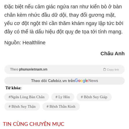
Đặc biệt nếu cảm giác ngứa ran như kiến bò ở bàn
chân kèm nhức đầu dữ dội, thay đổi gương mặt,
yếu cơ đột ngột thì cần thăm khám ngay lập tức bởi
đây có thể là dấu hiệu đột quỵ đe
tọa
tới tính mạng.
Nguồn: Healthline
Châu Anh
Theo
phunuvietnam.vn
Copy link
Theo dõi Cafebiz.vn trên
Từ khóa:
Ngứa Lòng Bàn Chân
Ly Hôn
Bệnh Suy Giáp
Bệnh Suy Thận
Bệnh Thần Kinh
TIN CÙNG CHUYÊN MỤC