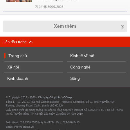
14:45 30/07/2025
Xem thêm
Lên đầu trang
Trang chủ
Kinh tế vĩ mô
Xã hội
Công nghệ
Kinh doanh
Sống
© Copyright 2012 - 2026 -
Công ty Cổ phần VCCorp.
Tầng 17, 19, 20, 21 Toà nhà Center Building - Hapulico Complex, Số 01, phố Nguyễn Huy
Tưởng, phường Thanh Xuân, thành phố Hà Nội
Giấy phép thiết lập trang thông tin điện tử tổng hợp trên internet số 3321/GP-TTĐT do Sở Thông
tin và Truyền thông TP Hà Nội cấp ngày 03 tháng 07 năm 2019.
Điện thoại: 024 7309 5555 Máy lẻ 41294. Fax: 024-39743413
Email: info@cafebiz.vn