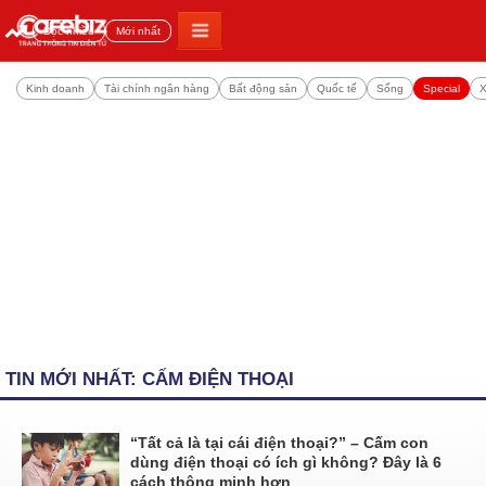
Đọc nhiều
Mới nhất
Kinh doanh
Tài chính ngân hàng
Bất động sản
Quốc tế
Sống
Special
X
TIN MỚI NHẤT: CẤM ĐIỆN THOẠI
“Tất cả là tại cái điện thoại?” – Cấm con
dùng điện thoại có ích gì không? Đây là 6
cách thông minh hơn