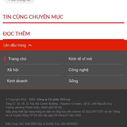
TIN CÙNG CHUYÊN MỤC
ĐỌC THÊM
Lên đầu trang
Trang chủ
Kinh tế vĩ mô
Xã hội
Công nghệ
Kinh doanh
Sống
© Copyright 2012 - 2026 -
Công ty Cổ phần VCCorp.
Tầng 17, 19, 20, 21 Toà nhà Center Building - Hapulico Complex, Số 01, phố Nguyễn Huy
Tưởng, phường Thanh Xuân, thành phố Hà Nội
Giấy phép thiết lập trang thông tin điện tử tổng hợp trên internet số 3321/GP-TTĐT do Sở Thông
tin và Truyền thông TP Hà Nội cấp ngày 03 tháng 07 năm 2019.
Điện thoại: 024 7309 5555 Máy lẻ 41294. Fax: 024-39743413