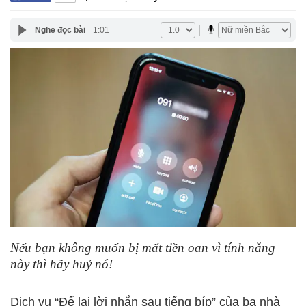
Nghe đọc bài
1:01
Nếu bạn không muốn bị mất tiền oan vì tính năng
này thì hãy huỷ nó!
Dịch vụ “Để lại lời nhắn sau tiếng bíp” của ba nhà