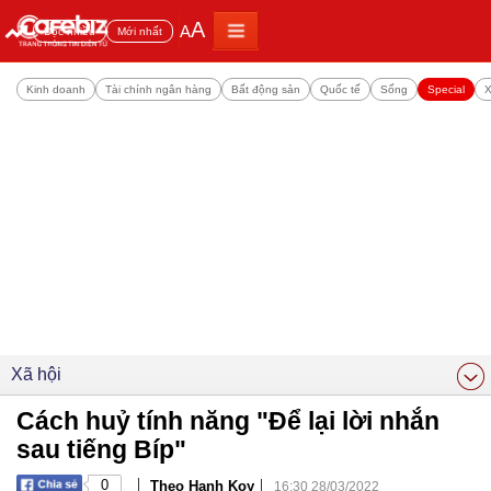
A
A
Đọc nhiều
Mới nhất
Kinh doanh
Tài chính ngân hàng
Bất động sản
Quốc tế
Sống
Special
X
Xã hội
Cách huỷ tính năng "Để lại lời nhắn
sau tiếng Bíp"
|
|
0
Theo Hạnh Koy
16:30 28/03/2022