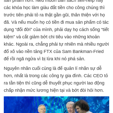
sản phẩm hơn. Nếu muốn bán sách self-help hay
các khóa học làm giàu đắt tiền cho công chúng thì
trước tiên phải tỏ ra thật gần gũi, thân thiện với họ
đã. Và nếu muốn họ có tiền đi mua sản phẩm có tác
dụng “đổi đời” của mình, phải dạy họ cách sống “tiết
kiệm” và cắt giảm bớt chi tiêu vào những khoản
khác. Ngoài ra, chẳng phải tự nhiên mà nhiều người
đổ xô vào nền tảng FTX của Sam Bankman-Fried
để rồi ngã ngửa vì bị lừa khi nó phá sản.
Nguyên nhân cuối cùng là để quản lí nhân sự dễ
hơn, nhất là trong các công ty gia đình. Các CEO tỏ
ra tằn tiện thì cũng dễ thuyết phục người lao động
chấp nhận mức lương hiện tại và bớt đòi hỏi hơn.