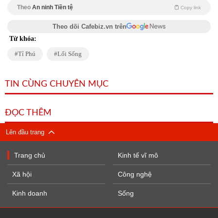
Theo
An ninh Tiền tệ
Copy link
Theo dõi Cafebiz.vn trên
Từ khóa:
Tỉ Phú
Lối Sống
TIN CÙNG CHUYÊN MỤC
ĐỌC THÊM
Lên đầu trang
Trang chủ
Kinh tế vĩ mô
Xã hội
Công nghệ
Kinh doanh
Sống