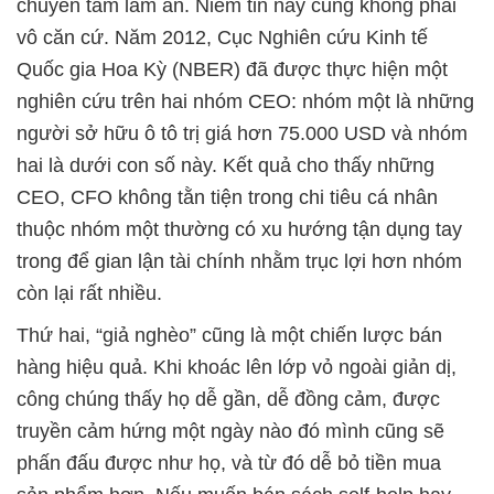
chuyên tâm làm ăn. Niềm tin này cũng không phải
vô căn cứ. Năm 2012, Cục Nghiên cứu Kinh tế
Quốc gia Hoa Kỳ (NBER) đã được thực hiện một
nghiên cứu trên hai nhóm CEO: nhóm một là những
người sở hữu ô tô trị giá hơn 75.000 USD và nhóm
hai là dưới con số này. Kết quả cho thấy những
CEO, CFO không tằn tiện trong chi tiêu cá nhân
thuộc nhóm một thường có xu hướng tận dụng tay
trong để gian lận tài chính nhằm trục lợi hơn nhóm
còn lại rất nhiều.
Thứ hai, “giả nghèo” cũng là một chiến lược bán
hàng hiệu quả. Khi khoác lên lớp vỏ ngoài giản dị,
công chúng thấy họ dễ gần, dễ đồng cảm, được
truyền cảm hứng một ngày nào đó mình cũng sẽ
phấn đấu được như họ, và từ đó dễ bỏ tiền mua