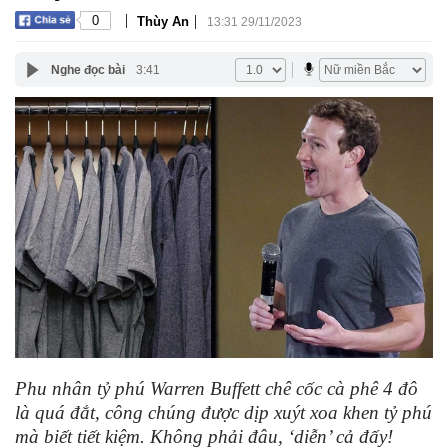
|
|
0
Thùy An
13:31 29/11/2023
Nghe đọc bài
3:41
Phu nhân tỷ phú Warren Buffett chê cốc cà phê 4 đô
là quá đắt, công chúng được dịp xuýt xoa khen tỷ phú
mà biết tiết kiệm. Không phải đâu, ‘diễn’ cả đấy!