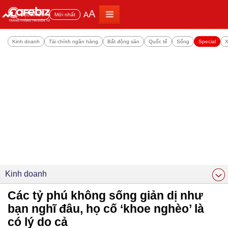
A
A
Đọc nhiều
Mới nhất
Kinh doanh
Tài chính ngân hàng
Bất động sản
Quốc tế
Sống
Special
X
Kinh doanh
Các tỷ phú không sống giản dị như
bạn nghĩ đâu, họ cố ‘khoe nghèo’ là
có lý do cả