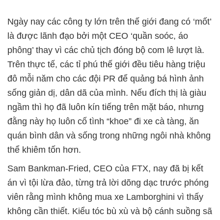
Ngày nay các công ty lớn trên thế giới đang có ‘mốt’
là được lãnh đạo bởi một CEO ‘quần soóc, áo
phông’ thay vì các chủ tịch đóng bộ com lê lượt là.
Trên thực tế, các tỉ phú thế giới đều tiêu hàng triệu
đô mỗi năm cho các đội PR để quảng bá hình ảnh
sống giản dị, dân dã của mình. Nếu đích thị là giàu
ngầm thì họ đã luôn kín tiếng trên mặt báo, nhưng
đằng này họ luôn cố tình “khoe” đi xe cà tàng, ăn
quán bình dân và sống trong những ngôi nhà không
thể khiêm tốn hơn.
Sam Bankman-Fried, CEO của FTX, nay đã bị kết
án vì tội lừa đảo, từng trả lời dõng dạc trước phóng
viên rằng mình không mua xe Lamborghini vì thấy
không cần thiết. Kiểu tóc bù xù và bộ cánh suồng sã