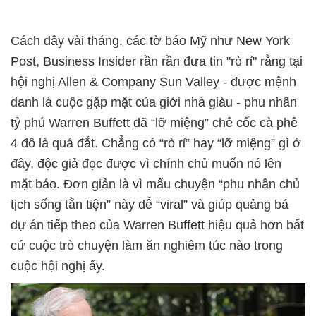
Cách đây vài tháng, các tờ báo Mỹ như New York
Post, Business Insider rần rần đưa tin "rò rỉ" rằng tại
hội nghị Allen & Company Sun Valley - được mệnh
danh là cuộc gặp mặt của giới nhà giàu - phu nhân
tỷ phú Warren Buffett đã “lỡ miệng” chê cốc cà phê
4 đô là quá đắt. Chẳng có “rò rỉ” hay “lỡ miệng” gì ở
đây, độc giả đọc được vì chính chủ muốn nó lên
mặt báo. Đơn giản là vì mẩu chuyện “phu nhân chủ
tịch sống tằn tiện” này dễ “viral” và giúp quảng bá
dự án tiếp theo của Warren Buffett hiệu quả hơn bất
cứ cuộc trò chuyện làm ăn nghiêm túc nào trong
cuộc hội nghị ấy.