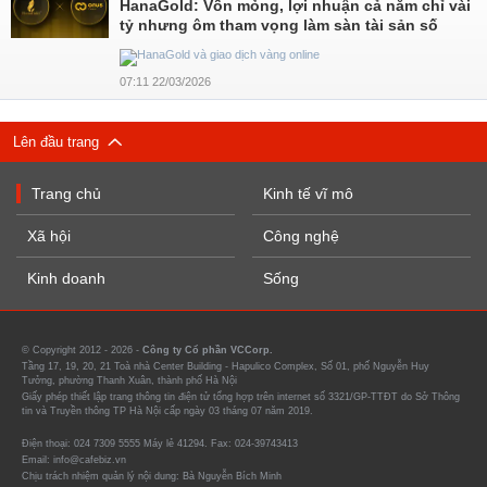
HanaGold: Vốn mỏng, lợi nhuận cả năm chỉ vài
tỷ nhưng ôm tham vọng làm sàn tài sản số
07:11 22/03/2026
Lên đầu trang
Trang chủ
Kinh tế vĩ mô
Xã hội
Công nghệ
Kinh doanh
Sống
© Copyright 2012 - 2026 -
Công ty Cổ phần VCCorp.
Tầng 17, 19, 20, 21 Toà nhà Center Building - Hapulico Complex, Số 01, phố Nguyễn Huy
Tưởng, phường Thanh Xuân, thành phố Hà Nội
Giấy phép thiết lập trang thông tin điện tử tổng hợp trên internet số 3321/GP-TTĐT do Sở Thông
tin và Truyền thông TP Hà Nội cấp ngày 03 tháng 07 năm 2019.
Điện thoại: 024 7309 5555 Máy lẻ 41294. Fax: 024-39743413
Email: info@cafebiz.vn
Chịu trách nhiệm quản lý nội dung: Bà Nguyễn Bích Minh