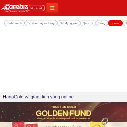
Đọc nhiều
Mới nhất
Kinh doanh
Tài chính ngân hàng
Bất động sản
Quốc tế
Sống
Special
X
HanaGold và giao dịch vàng online