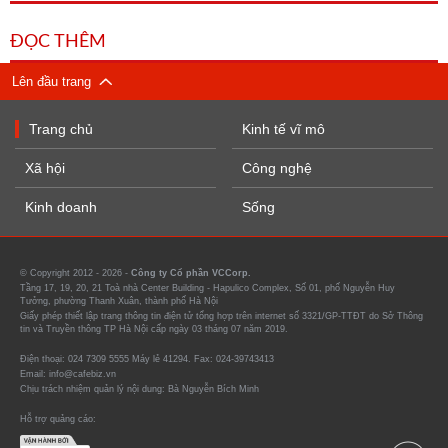
ĐỌC THÊM
Lên đầu trang
Trang chủ
Kinh tế vĩ mô
Xã hội
Công nghệ
Kinh doanh
Sống
© Copyright 2012 - 2026 -
Công ty Cổ phần VCCorp.
Tầng 17, 19, 20, 21 Toà nhà Center Building - Hapulico Complex, Số 01, phố Nguyễn Huy
Tưởng, phường Thanh Xuân, thành phố Hà Nội
Giấy phép thiết lập trang thông tin điện tử tổng hợp trên internet số 3321/GP-TTĐT do Sở Thông
tin và Truyền thông TP Hà Nội cấp ngày 03 tháng 07 năm 2019.
Điện thoại: 024 7309 5555 Máy lẻ 41294. Fax: 024-39743413
Email: info@cafebiz.vn
Chịu trách nhiệm quản lý nội dung: Bà Nguyễn Bích Minh
Hỗ trợ quảng cáo: