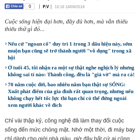
|
|
0
P.V
10:18 18/09/2018
Cuộc sống hiện đại hơn, đầy đủ hơn, mà vẫn thiếu
thiếu thứ gì đó...
Nếu cứ "ngoan cố" duy trì 1 trong 3 dấu hiệu này, sớm
muộn bạn cũng sẽ trở thành người "vô dụng" trong xã
hội
Ở tuổi 45, tôi nhận ra một sự thật nghe nghịch lý nhưng
không sai tí nào: Thành công, đều là "giả vờ" mà ra cả!
70 năm cuộc đời, bao nhiêu năm bạn thật sự SỐNG:
Xuất phát điểm của gia đình rất quan trọng, nhưng nếu
không chạy hết tốc lực thì bạn chỉ có thể đứng ngoài
xem người khác về đích
Chỉ vài thập kỷ, công nghệ đã làm thay đổi cuộc
sống đến mức chóng mặt. Nhớ một thời, đi máy bay
chỉ dành cho giới nhà giàu, giờ đây bất cứ ai cũng