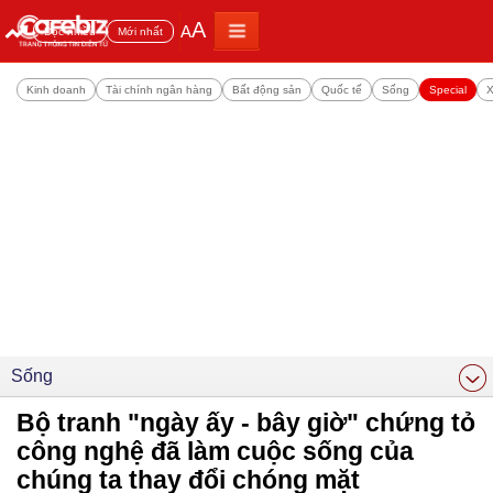
A
A
Đọc nhiều
Mới nhất
Kinh doanh
Tài chính ngân hàng
Bất động sản
Quốc tế
Sống
Special
X
Sống
Bộ tranh "ngày ấy - bây giờ" chứng tỏ
công nghệ đã làm cuộc sống của
chúng ta thay đổi chóng mặt