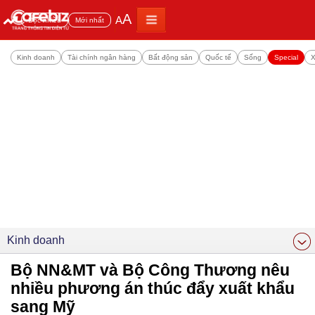
A
A
Đọc nhiều
Mới nhất
Kinh doanh
Tài chính ngân hàng
Bất động sản
Quốc tế
Sống
Special
X
Kinh doanh
Bộ NN&MT và Bộ Công Thương nêu
nhiều phương án thúc đẩy xuất khẩu
sang Mỹ