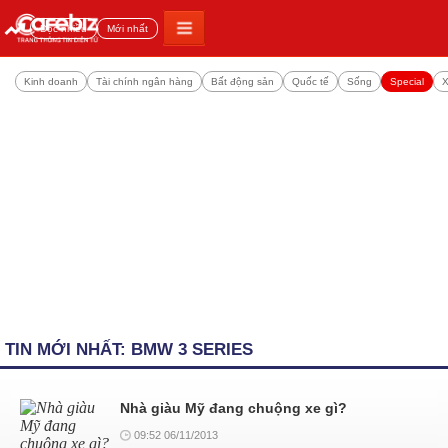
Đọc nhiều
Mới nhất
Kinh doanh
Tài chính ngân hàng
Bất động sản
Quốc tế
Sống
Special
X
TIN MỚI NHẤT: BMW 3 SERIES
Nhà giàu Mỹ đang chuộng xe gì?
09:52 06/11/2013