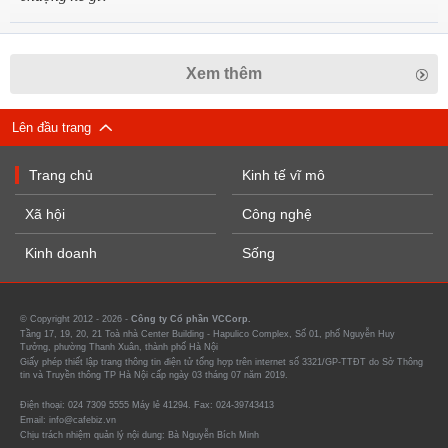
Xem thêm
Lên đầu trang
Trang chủ
Kinh tế vĩ mô
Xã hội
Công nghệ
Kinh doanh
Sống
© Copyright 2012 - 2026 -
Công ty Cổ phần VCCorp.
Tầng 17, 19, 20, 21 Toà nhà Center Building - Hapulico Complex, Số 01, phố Nguyễn Huy
Tưởng, phường Thanh Xuân, thành phố Hà Nội
Giấy phép thiết lập trang thông tin điện tử tổng hợp trên internet số 3321/GP-TTĐT do Sở Thông
tin và Truyền thông TP Hà Nội cấp ngày 03 tháng 07 năm 2019.
Điện thoại: 024 7309 5555 Máy lẻ 41294. Fax: 024-39743413
Email: info@cafebiz.vn
Chịu trách nhiệm quản lý nội dung: Bà Nguyễn Bích Minh