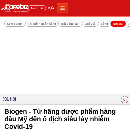
A
A
Đọc nhiều
Mới nhất
Kinh doanh
Tài chính ngân hàng
Bất động sản
Quốc tế
Sống
Special
X
Xã hội
Biogen - Từ hãng dược phẩm hàng
đầu Mỹ đến ổ dịch siêu lây nhiễm
Covid-19