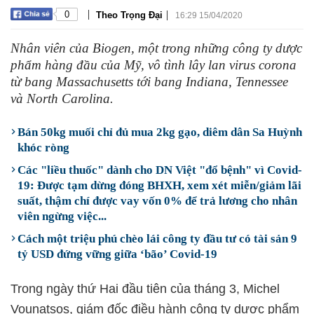
|
|
0
Theo Trọng Đại
16:29 15/04/2020
Nhân viên của Biogen, một trong những công ty dược
phẩm hàng đầu của Mỹ, vô tình lây lan virus corona
từ bang Massachusetts tới bang Indiana, Tennessee
và North Carolina.
Bán 50kg muối chỉ đủ mua 2kg gạo, diêm dân Sa Huỳnh
khóc ròng
Các "liều thuốc" dành cho DN Việt "đổ bệnh" vì Covid-
19: Được tạm dừng đóng BHXH, xem xét miễn/giảm lãi
suất, thậm chí được vay vốn 0% để trả lương cho nhân
viên ngừng việc...
Cách một triệu phú chèo lái công ty đầu tư có tài sản 9
tỷ USD đứng vững giữa ‘bão’ Covid-19
Trong ngày thứ Hai đầu tiên của tháng 3, Michel
Vounatsos, giám đốc điều hành công ty dược phẩm