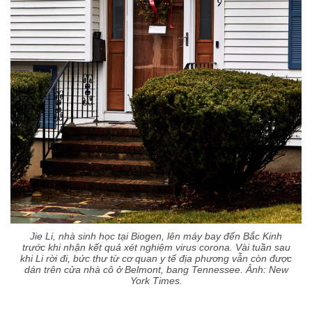
Jie Li, nhà sinh học tại Biogen, lên máy bay đến Bắc Kinh
trước khi nhận kết quả xét nghiệm virus corona. Vài tuần sau
khi Li rời đi, bức thư từ cơ quan y tế địa phương vẫn còn được
dán trên cửa nhà cô ở Belmont, bang Tennessee. Ảnh: New
York Times.