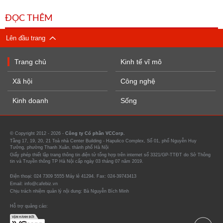
ĐỌC THÊM
Lên đầu trang
Trang chủ
Kinh tế vĩ mô
Xã hội
Công nghệ
Kinh doanh
Sống
© Copyright 2012 - 2026 -
Công ty Cổ phần VCCorp.
Tầng 17, 19, 20, 21 Toà nhà Center Building - Hapulico Complex, Số 01, phố Nguyễn Huy
Tưởng, phường Thanh Xuân, thành phố Hà Nội
Giấy phép thiết lập trang thông tin điện tử tổng hợp trên internet số 3321/GP-TTĐT do Sở Thông
tin và Truyền thông TP Hà Nội cấp ngày 03 tháng 07 năm 2019.
Điện thoại: 024 7309 5555 Máy lẻ 41294. Fax: 024-39743413
Email: info@cafebiz.vn
Chịu trách nhiệm quản lý nội dung: Bà Nguyễn Bích Minh
Hỗ trợ quảng cáo: