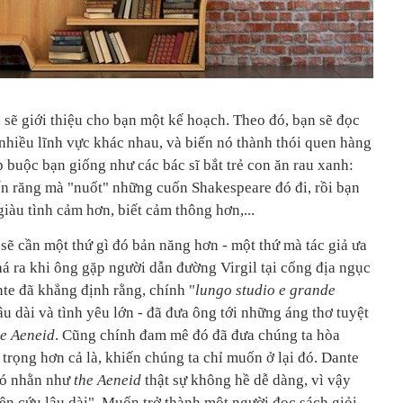
 sẽ giới thiệu cho bạn một kế hoạch. Theo đó, bạn sẽ đọc
 nhiều lĩnh vực khác nhau, và biến nó thành thói quen hàng
 buộc bạn giống như các bác sĩ bắt trẻ con ăn rau xanh:
iến răng mà "nuốt" những cuốn Shakespeare đó đi, rồi bạn
giàu tình cảm hơn, biết cảm thông hơn,...
sẽ cần một thứ gì đó bản năng hơn - một thứ mà tác giả ưa
há ra khi ông gặp người dẫn đường Virgil tại cổng địa ngục
nte đã khẳng định rằng, chính "
lungo studio e grande
âu dài và tình yêu lớn - đã đưa ông tới những áng thơ tuyệt
he Aeneid
. Cũng chính đam mê đó đã đưa chúng ta hòa
 trọng hơn cả là, khiến chúng ta chỉ muốn ở lại đó. Dante
hó nhằn như
the Aeneid
thật sự không hề dễ dàng, vì vậy
iên cứu lâu dài". Muốn trở thành một người đọc sách giỏi,