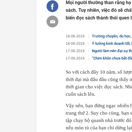
Mọi người thường than rằng họ 
sách. Tuy nhiên, việc đó sẽ ch
biến đọc sách thành thói quen l
Trường chuyên, du học, 
18-06-2019
Ý tưởng kinh doanh tốt, khả năng lã
18-06-2019
Người làm nên đại sự thườ
17-06-2019
“Chim khôn chưa bắt đã bay, người khôn ít n
17-06-2019
So với cách đây 10 năm, số lượ
thời đại mà đâu đâu cũng thấy 
thời gian cho việc đọc sách. N
cuốn sách lên.
Vậy nên, bạn đừng ngạc nhiên h
trang thứ 2. Suy cho cùng, bạn
tập chạy bộ quanh nhà trước đó
nếu món tủ của bạn chỉ dừng lại