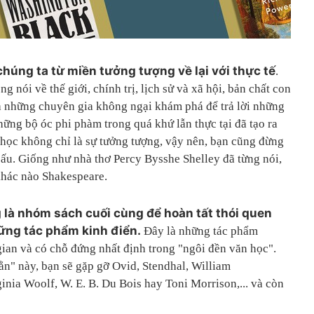
húng ta từ miền tưởng tượng về lại với thực tế
.
 nói về thế giới, chính trị, lịch sử và xã hội, bản chất con
là những chuyên gia không ngại khám phá để trả lời những
hững bộ óc phi phàm trong quá khứ lẫn thực tại đã tạo ra
 học không chỉ là sự tưởng tượng, vậy nên, bạn cũng đừng
ấu. Giống như nhà thơ Percy Bysshe Shelley đã từng nói,
khác nào Shakespeare.
 là nhóm sách cuối cùng để hoàn tất thói quen
ững tác phẩm kinh điển.
Đây là những tác phẩm
gian và có chỗ đứng nhất định trong "ngôi đền văn học".
n" này, bạn sẽ gặp gỡ Ovid, Stendhal, William
nia Woolf, W. E. B. Du Bois hay Toni Morrison,... và còn