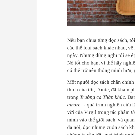
Nếu bạn chưa từng đọc sách, tôi
các thể loại sách khác nhau, về
ngày. Nhưng đừng nghĩ tôi sẽ ép
Nó tốt cho bạn, vì thế hãy ngh
có thể trở nên thông minh hơn, 
Một người đọc sách chân chính 
thích của tôi, Dante, đã khám p
trong
Trường ca Thần khúc
. Da
amore
" - quá trình nghiên cứu l
vời của Virgil trong tác phẩm
t
mình vào thế giới sách, và quan
đã nói, đọc những cuốn sách k
chúng ta cần tới "quá trình ngh