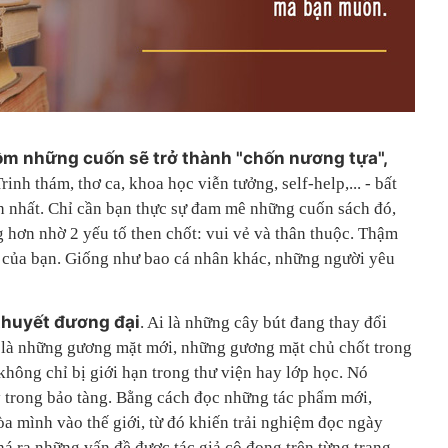
ồm
những cuốn sẽ trở thành "chốn nương tựa",
Trinh thám, thơ ca, khoa học viễn tưởng, self-help,... - bất
ch nhất. Chỉ cần bạn thực sự đam mê những cuốn sách đó,
g hơn nhờ 2 yếu tố then chốt: vui vẻ và thân thuộc. Thậm
nh của bạn. Giống như bao cá nhân khác, những người yêu
 thuyết đương đại
. Ai là những cây bút đang thay đổi
 là những gương mặt mới, những gương mặt chủ chốt trong
hông chỉ bị giới hạn trong thư viện hay lớp học. Nó
 trong bảo tàng. Bằng cách đọc những tác phẩm mới,
a mình vào thế giới, từ đó khiến trải nghiệm đọc ngày
á ra những vấn đề được tác giả cô đọng trên từng trang