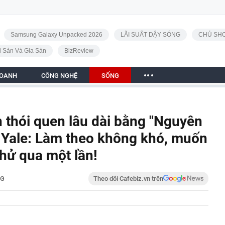
Samsung Galaxy Unpacked 2026
LÃI SUẤT DẬY SÓNG
CHỦ SHO
i Sản Và Gia Sản
BizReview
DOANH
CÔNG NGHỆ
SỐNG
h thói quen lâu dài bằng "Nguyên
ĐH Yale: Làm theo không khó, muốn
thử qua một lần!
NG
Theo dõi Cafebiz.vn trên