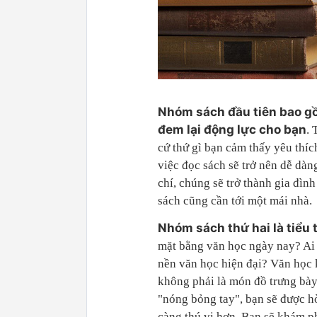
Nhóm sách đầu tiên
bao g
đem lại động lực cho bạn
. 
cứ thứ gì bạn cảm thấy yêu thí
việc đọc sách sẽ trở nên dễ dàn
chí, chúng sẽ trở thành gia đì
sách cũng cần tới một mái nhà.
Nhóm sách thứ hai là
tiểu
mặt bằng văn học ngày nay? Ai
nền văn học hiện đại? Văn học k
không phải là món đồ trưng bày
"nóng bỏng tay", bạn sẽ được hò
càng thú vị hơn. Bạn sẽ khám ph