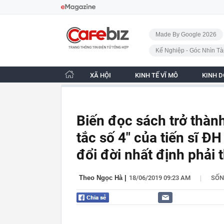
Bỏ qua điều hướng
CafeBiz - Trang chủ
Made By Google 2026
Kế Nghiệp - Góc Nhìn Tà
XÃ HỘI
KINH TẾ VĨ MÔ
KINH 
Biến đọc sách trở thàn
tắc số 4" của tiến sĩ 
đổi đời nhất định phải 
|
Theo Ngọc Hà
|
18/06/2019 09:23 AM
SỐ