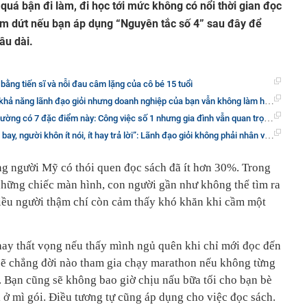
quá bận đi làm, đi học tới mức không có nổi thời gian đọc
ấm dứt nếu bạn áp dụng “Nguyên tắc số 4” sau đây để
âu dài.
bằng tiến sĩ và nỗi đau câm lặng của cô bé 15 tuổi
nh đạo giỏi nhưng doanh nghiệp của bạn vẫn không làm hài lòng các nhà đầu tư, nguyên nhân là do đâu?
ng có 7 đặc điểm này: Công việc số 1 nhưng gia đình vẫn quan trọng nhất
ói, ít hay trả lời”: Lãnh đạo giỏi không phải nhân viên hỏi gì cũng nói, đôi khi lời khuyên có ích nhất là không khuyên gì cả
ng người Mỹ có thói quen đọc sách đã ít hơn 30%. Trong
những chiếc màn hình, con người gần như không thể tìm ra
hiều người thậm chí còn cảm thấy khó khăn khi cầm một
ay thất vọng nếu thấy mình ngủ quên khi chỉ mới đọc đến
 sẽ chẳng đời nào tham gia chạy marathon nếu không từng
. Bạn cũng sẽ không bao giờ chịu nấu bữa tối cho bạn bè
 ở mì gói. Điều tương tự cũng áp dụng cho việc đọc sách.