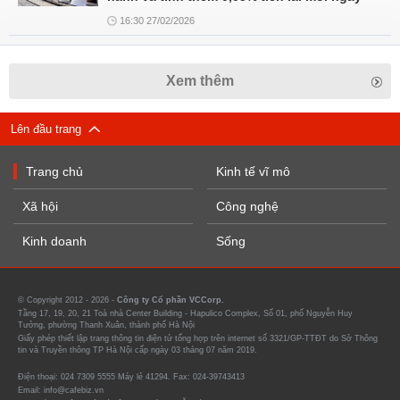
16:30 27/02/2026
Xem thêm
Lên đầu trang
Trang chủ
Kinh tế vĩ mô
Xã hội
Công nghệ
Kinh doanh
Sống
© Copyright 2012 - 2026 -
Công ty Cổ phần VCCorp.
Tầng 17, 19, 20, 21 Toà nhà Center Building - Hapulico Complex, Số 01, phố Nguyễn Huy
Tưởng, phường Thanh Xuân, thành phố Hà Nội
Giấy phép thiết lập trang thông tin điện tử tổng hợp trên internet số 3321/GP-TTĐT do Sở Thông
tin và Truyền thông TP Hà Nội cấp ngày 03 tháng 07 năm 2019.
Điện thoại: 024 7309 5555 Máy lẻ 41294. Fax: 024-39743413
Email: info@cafebiz.vn