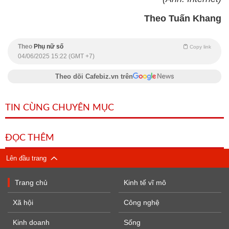
Theo Tuấn Khang
Theo
Phụ nữ số
Copy link
04/06/2025 15:22 (GMT +7)
Theo dõi Cafebiz.vn trên
TIN CÙNG CHUYÊN MỤC
ĐỌC THÊM
Lên đầu trang
Trang chủ
Kinh tế vĩ mô
Xã hội
Công nghệ
Kinh doanh
Sống