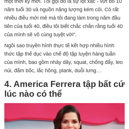
một thời kỳ mới. Tôi gọi đó là sự lột xác - vứt bỏ 10
năm tuổi 30 và nguồn năng lượng kém cỏi. Có rất
nhiều điều mới mẻ mà tôi đang làm trong năm đầu
tiên của tuổi 40, điều tôi biết chắc chắn rằng tuổi 40
của mình sẽ vô cùng tuyệt vời".
Ngôi sao truyền hình thực tế kết hợp nhiều hình
thức tập thể dục vào chế độ tập luyện hàng tuần
của mình, bao gồm nhảy dây, squat, chống đẩy, leo
núi, đấm bốc, lắc hông, plank, duỗi lưng…
4. America Ferrera tập bất cứ
lúc nào có thể