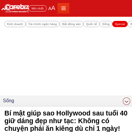
A
A
Đọc nhiều
Mới nhất
Kinh doanh
Tài chính ngân hàng
Bất động sản
Quốc tế
Sống
Special
X
Sống
Bí mật giúp sao Hollywood sau tuổi 40
giữ dáng đẹp như tạc: Không có
chuyện phải ăn kiêng dù chỉ 1 ngày!