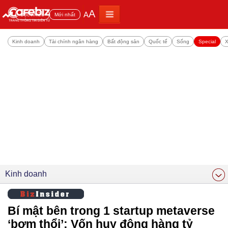
A
A
Đọc nhiều
Mới nhất
Kinh doanh
Tài chính ngân hàng
Bất động sản
Quốc tế
Sống
Special
X
Kinh doanh
Bí mật bên trong 1 startup metaverse
‘bơm thổi’: Vốn huy động hàng tỷ