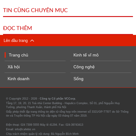
TIN CÙNG CHUYÊN MỤC
ĐỌC THÊM
Lên đầu trang
Trang chủ
Kinh tế vĩ mô
Xã hội
Công nghệ
Kinh doanh
Sống
© Copyright 2012 - 2026 -
Công ty Cổ phần VCCorp.
Tầng 17, 19, 20, 21 Toà nhà Center Building - Hapulico Complex, Số 01, phố Nguyễn Huy
Tưởng, phường Thanh Xuân, thành phố Hà Nội
Giấy phép thiết lập trang thông tin điện tử tổng hợp trên internet số 3321/GP-TTĐT do Sở Thông
tin và Truyền thông TP Hà Nội cấp ngày 03 tháng 07 năm 2019.
Điện thoại: 024 7309 5555 Máy lẻ 41294. Fax: 024-39743413
Email: info@cafebiz.vn
Chịu trách nhiệm quản lý nội dung: Bà Nguyễn Bích Minh