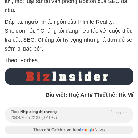
tư”, một luật sư tại văn phòng Boston của SEC đã
nêu.
Đáp lại, người phát ngôn của Infinite Reality,
Sheldon nói: “ Chúng tôi đang hợp tác với cuộc điều
tra của SEC. Chúng tôi hy vọng những lá đơn đó sẽ
sớm bị bác bỏ”.
Theo: Forbes
Bài viết: Huệ Anh/ Thiết kế: Hà Mĩ
Theo
Nhịp sống thị trường
Copy link
28/04/2025 22:38 (GMT +7)
Theo dõi Cafebiz.vn trên