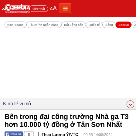
A
A
Đọc nhiều
Mới nhất
Kinh doanh
Tài chính ngân hàng
Bất động sản
Quốc tế
Sống
Special
X
Kinh tế vĩ mô
Bên trong đại công trường Nhà ga T3
hơn 10.000 tỷ đồng ở Tân Sơn Nhất
|
|
0
Theo Lương Ý/VTC
09:55 14/08/2024