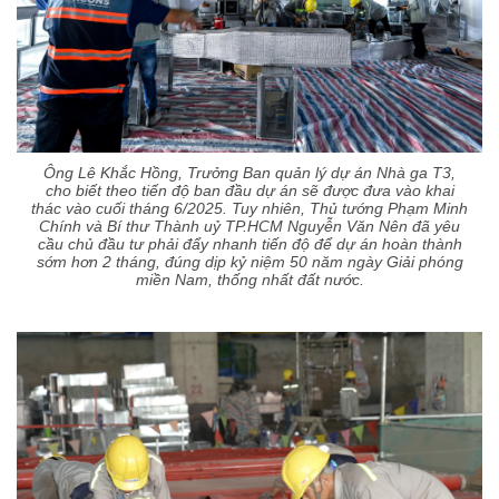
Ông Lê Khắc Hồng, Trưởng Ban quản lý dự án Nhà ga T3,
cho biết theo tiến độ ban đầu dự án sẽ được đưa vào khai
thác vào cuối tháng 6/2025. Tuy nhiên, Thủ tướng Phạm Minh
Chính và Bí thư Thành uỷ TP.HCM Nguyễn Văn Nên đã yêu
cầu chủ đầu tư phải đẩy nhanh tiến độ để dự án hoàn thành
sớm hơn 2 tháng, đúng dịp kỷ niệm 50 năm ngày Giải phóng
miền Nam, thống nhất đất nước.