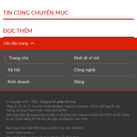
TIN CÙNG CHUYÊN MỤC
ĐỌC THÊM
Lên đầu trang
Trang chủ
Kinh tế vĩ mô
Xã hội
Công nghệ
Kinh doanh
Sống
© Copyright 2012 - 2026 -
Công ty Cổ phần VCCorp.
Tầng 17, 19, 20, 21 Toà nhà Center Building - Hapulico Complex, Số 01, phố Nguyễn Huy
Tưởng, phường Thanh Xuân, thành phố Hà Nội
Giấy phép thiết lập trang thông tin điện tử tổng hợp trên internet số 3321/GP-TTĐT do Sở Thông
tin và Truyền thông TP Hà Nội cấp ngày 03 tháng 07 năm 2019.
Điện thoại: 024 7309 5555 Máy lẻ 41294. Fax: 024-39743413
Email: info@cafebiz.vn