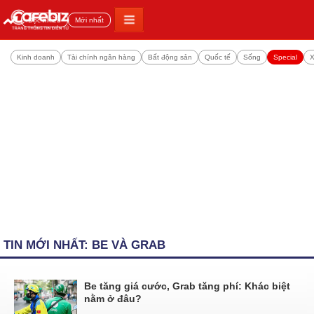
Đọc nhiều
Mới nhất
Kinh doanh
Tài chính ngân hàng
Bất động sản
Quốc tế
Sống
Special
X
TIN MỚI NHẤT: BE VÀ GRAB
Be tăng giá cước, Grab tăng phí: Khác biệt
nằm ở đâu?