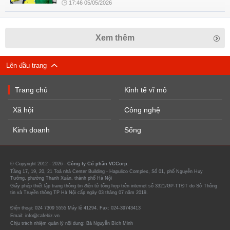
17:46 05/05/2026
Xem thêm
Lên đầu trang
Trang chủ
Kinh tế vĩ mô
Xã hội
Công nghệ
Kinh doanh
Sống
© Copyright 2012 - 2026 -
Công ty Cổ phần VCCorp.
Tầng 17, 19, 20, 21 Toà nhà Center Building - Hapulico Complex, Số 01, phố Nguyễn Huy
Tưởng, phường Thanh Xuân, thành phố Hà Nội
Giấy phép thiết lập trang thông tin điện tử tổng hợp trên internet số 3321/GP-TTĐT do Sở Thông
tin và Truyền thông TP Hà Nội cấp ngày 03 tháng 07 năm 2019.
Điện thoại: 024 7309 5555 Máy lẻ 41294. Fax: 024-39743413
Email: info@cafebiz.vn
Chịu trách nhiệm quản lý nội dung: Bà Nguyễn Bích Minh