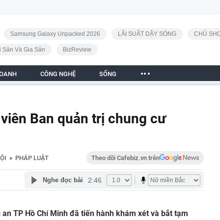
Samsung Galaxy Unpacked 2026
LÃI SUẤT DẬY SÓNG
CHỦ SHO
i Sản Và Gia Sản
BizReview
DOANH
CÔNG NGHỆ
SỐNG
 viên Ban quản trị chung cư
ỘI
»
PHÁP LUẬT
Theo dõi Cafebiz.vn trên
2:46
Nghe đọc bài
an TP Hồ Chí Minh đã tiến hành khám xét và bắt tạm