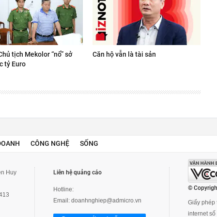
Chủ tịch Mekolor “nổ” sở
Căn hộ vẫn là tài sản
c tỷ Euro
DOANH
CÔNG NGHỆ
SỐNG
yễn Huy
Liên hệ quảng cáo
© Copyrigh
Hotline:
3413
Email:
doanhnghiep@admicro.vn
Giấy phép t
internet s