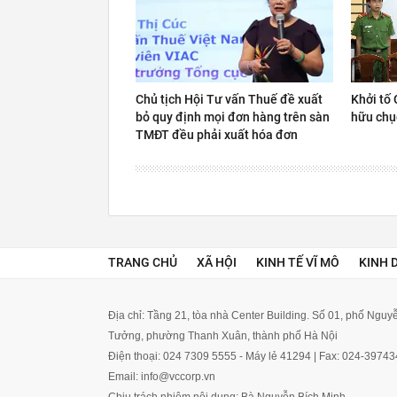
Chủ tịch Hội Tư vấn Thuế đề xuất
Khởi tố 
bỏ quy định mọi đơn hàng trên sàn
hữu chụ
TMĐT đều phải xuất hóa đơn
TRANG CHỦ
XÃ HỘI
KINH TẾ VĨ MÔ
KINH 
Địa chỉ: Tầng 21, tòa nhà Center Building. Số 01, phố Ngu
Tưởng, phường Thanh Xuân, thành phố Hà Nội
Điện thoại: 024 7309 5555 - Máy lẻ 41294 | Fax: 024-3974
Email: info@vccorp.vn
Chịu trách nhiệm nội dung: Bà Nguyễn Bích Minh