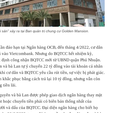
i sản” xảy ra tại Ban quản trị chung cư Golden Mansion.
i lần đáo hạn tại Ngân hàng OCB, đến tháng 4/2022, cư dân
ửi vào Vietcombank. Nhưng do BQTCC hết nhiệm kỳ,
t định công nhận BQTCC mới từ UBND quận Phú Nhuận.
n và bà Lan tự ý chuyển 22 tỷ đồng vào tài khoản cá nhân
hi cư dân và BQTCC yêu cầu rút tiền, sự việc bị phát giác.
khắc phục bằng cách trả lại 10 tỷ đồng, nhưng vẫn còn
 tiền lãi.
guyên và bà Lan được phép giao dịch ngân hàng thay mặt
 hoặc chuyển tiền phải có biên bản thống nhất của
ời và dấu của BQTCC. Đại diện ngân hàng cho biết họ