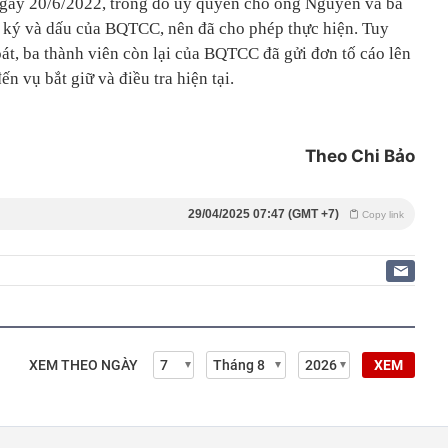
ày 20/6/2022, trong đó ủy quyền cho ông Nguyên và bà
ữ ký và dấu của BQTCC, nên đã cho phép thực hiện. Tuy
hoát, ba thành viên còn lại của BQTCC đã gửi đơn tố cáo lên
 vụ bắt giữ và điều tra hiện tại.
Theo Chi Bảo
29/04/2025 07:47 (GMT +7)
Copy link
XEM THEO NGÀY
XEM