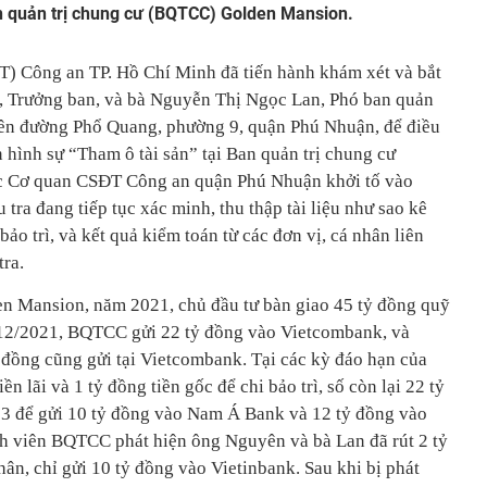
n quản trị chung cư (BQTCC) Golden Mansion.
T) Công an TP. Hồ Chí Minh đã tiến hành khám xét và bắt
 Trưởng ban, và bà Nguyễn Thị Ngọc Lan, Phó ban quản
rên đường Phổ Quang, phường 9, quận Phú Nhuận, để điều
n hình sự “Tham ô tài sản” tại Ban quản trị chung cư
 Cơ quan CSĐT Công an quận Phú Nhuận khởi tố vào
tra đang tiếp tục xác minh, thu thập tài liệu như sao kê
ảo trì, và kết quả kiểm toán từ các đơn vị, cá nhân liên
tra.
n Mansion, năm 2021, chủ đầu tư bàn giao 45 tỷ đồng quỹ
12/2021, BQTCC gửi 22 tỷ đồng vào Vietcombank, và
ỷ đồng cũng gửi tại Vietcombank. Tại các kỳ đáo hạn của
n lãi và 1 tỷ đồng tiền gốc để chi bảo trì, số còn lại 22 tỷ
23 để gửi 10 tỷ đồng vào Nam Á Bank và 12 tỷ đồng vào
nh viên BQTCC phát hiện ông Nguyên và bà Lan đã rút 2 tỷ
hân, chỉ gửi 10 tỷ đồng vào Vietinbank. Sau khi bị phát