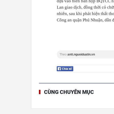
dựa vào biên bản họp BQTCC ng
Lan giao dịch, đồng thời có ch
nhiên, sau khi phát hiện thất t
Công an quận Phú Nhuận, dẫn đến
Theo
antt.nguoiduatin.vn
CÙNG CHUYÊN MỤC