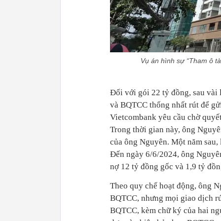
Vụ án hình sự “Tham ô tà
Đối với gói 22 tỷ đồng, sau và
và BQTCC thống nhất rút để g
Vietcombank yêu cầu chờ quyế
Trong thời gian này, ông Nguyê
của ông Nguyên. Một năm sau, k
Đến ngày 6/6/2024, ông Nguyên 
nợ 12 tỷ đồng gốc và 1,9 tỷ đồng
Theo quy chế hoạt động, ông N
BQTCC, nhưng mọi giao dịch rút
BQTCC, kèm chữ ký của hai ngư