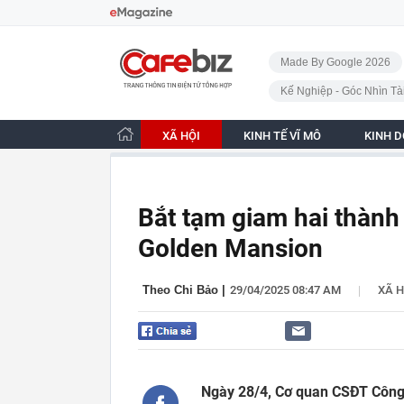
Bỏ qua điều hướng
CafeBiz - Trang chủ
Made By Google 2026
Kế Nghiệp - Góc Nhìn Tà
XÃ HỘI
KINH TẾ VĨ MÔ
KINH 
Bắt tạm giam hai thành
Golden Mansion
|
Theo Chi Bảo
|
29/04/2025 08:47 AM
XÃ H
Ngày 28/4, Cơ quan CSĐT Công 