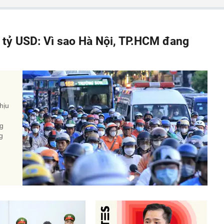
á tỷ USD: Vì sao Hà Nội, TP.HCM đang
hịu
ng
g