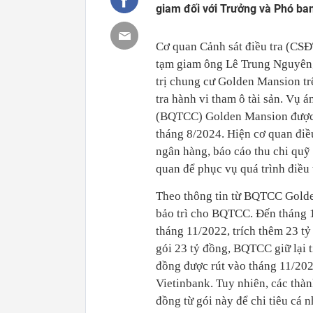
giam đối với Trưởng và Phó ba
Cơ quan Cảnh sát điều tra (CSĐ
tạm giam ông Lê Trung Nguyên,
trị chung cư Golden Mansion t
tra hành vi tham ô tài sản. Vụ á
(BQTCC) Golden Mansion được
tháng 8/2024. Hiện cơ quan điều 
ngân hàng, báo cáo thu chi quỹ b
quan để phục vụ quá trình điều 
Theo thông tin từ BQTCC Golde
bảo trì cho BQTCC. Đến tháng 
tháng 11/2022, trích thêm 23 t
gói 23 tỷ đồng, BQTCC giữ lại tiề
đồng được rút vào tháng 11/20
Vietinbank. Tuy nhiên, các thà
đồng từ gói này để chi tiêu cá n