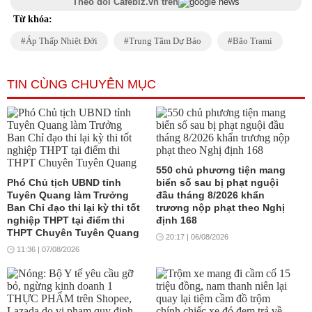
Theo dõi Cafebiz.vn trên
Từ khóa:
Áp Thấp Nhiệt Đới
Trung Tâm Dự Báo
Bão Trami
TIN CÙNG CHUYÊN MỤC
550 chủ phương tiện mang
Phó Chủ tịch UBND tỉnh
biển số sau bị phạt nguội
Tuyên Quang làm Trưởng
đầu tháng 8/2026 khẩn
Ban Chỉ đạo thi lại kỳ thi tốt
trương nộp phạt theo Nghị
nghiệp THPT tại điểm thi
định 168
THPT Chuyên Tuyên Quang
20:17 | 06/08/2026
11:36 | 07/08/2026