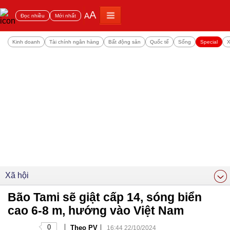
A
A
Đọc nhiều
Mới nhất
Kinh doanh
Tài chính ngân hàng
Bất động sản
Quốc tế
Sống
Special
X
Xã hội
Bão Tami sẽ giật cấp 14, sóng biển
cao 6-8 m, hướng vào Việt Nam
|
|
0
Theo PV
16:44 22/10/2024