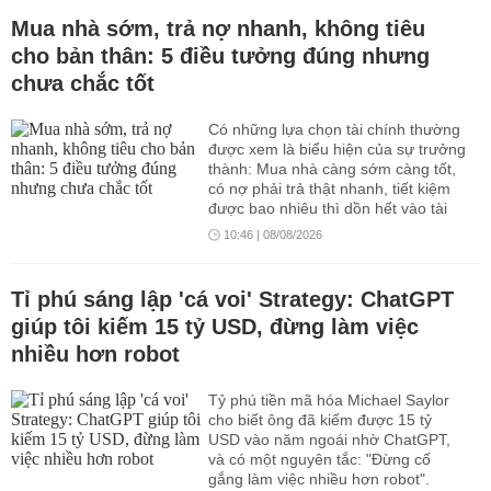
Mua nhà sớm, trả nợ nhanh, không tiêu
cho bản thân: 5 điều tưởng đúng nhưng
chưa chắc tốt
Có những lựa chọn tài chính thường
được xem là biểu hiện của sự trưởng
thành: Mua nhà càng sớm càng tốt,
có nợ phải trả thật nhanh, tiết kiệm
được bao nhiêu thì dồn hết vào tài
sản. Tuy nhiên, nếu áp dụng quá
10:46 | 08/08/2026
cứng nhắc, những nguyên tắc tưởng
như đúng đắn này có thể khiến dòng
tiền mất cân bằng, cuộc sống căng
Tỉ phú sáng lập 'cá voi' Strategy: ChatGPT
thẳng và kế hoạch dài hạn dễ đổ vỡ
giúp tôi kiếm 15 tỷ USD, đừng làm việc
hơn.
nhiều hơn robot
Tỷ phú tiền mã hóa Michael Saylor
cho biết ông đã kiếm được 15 tỷ
USD vào năm ngoái nhờ ChatGPT,
và có một nguyên tắc: "Đừng cố
gắng làm việc nhiều hơn robot".