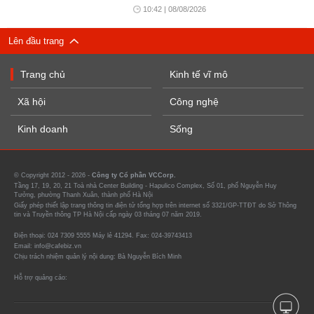
10:42 | 08/08/2026
Lên đầu trang
Trang chủ
Kinh tế vĩ mô
Xã hội
Công nghệ
Kinh doanh
Sống
© Copyright 2012 - 2026 -
Công ty Cổ phần VCCorp.
Tầng 17, 19, 20, 21 Toà nhà Center Building - Hapulico Complex, Số 01, phố Nguyễn Huy
Tưởng, phường Thanh Xuân, thành phố Hà Nội
Giấy phép thiết lập trang thông tin điện tử tổng hợp trên internet số 3321/GP-TTĐT do Sở Thông
tin và Truyền thông TP Hà Nội cấp ngày 03 tháng 07 năm 2019.
Điện thoại: 024 7309 5555 Máy lẻ 41294. Fax: 024-39743413
Email: info@cafebiz.vn
Chịu trách nhiệm quản lý nội dung: Bà Nguyễn Bích Minh
Hỗ trợ quảng cáo: