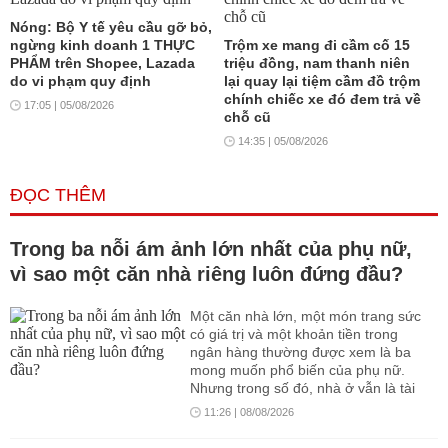
Nóng: Bộ Y tế yêu cầu gỡ bỏ,
ngừng kinh doanh 1 THỰC
Trộm xe mang đi cầm cố 15
PHẨM trên Shopee, Lazada
triệu đồng, nam thanh niên
do vi phạm quy định
lại quay lại tiệm cầm đồ trộm
chính chiếc xe đó đem trả về
17:05 | 05/08/2026
chỗ cũ
14:35 | 05/08/2026
ĐỌC THÊM
Trong ba nỗi ám ảnh lớn nhất của phụ nữ,
vì sao một căn nhà riêng luôn đứng đầu?
Một căn nhà lớn, một món trang sức
có giá trị và một khoản tiền trong
ngân hàng thường được xem là ba
mong muốn phổ biến của phụ nữ.
Nhưng trong số đó, nhà ở vẫn là tài
sản mang ý nghĩa sâu sắc nhất: vừa
11:26 | 08/08/2026
là chỗ trú ngụ, vừa là nền tảng tài
chính, vừa đại diện cho quyền được