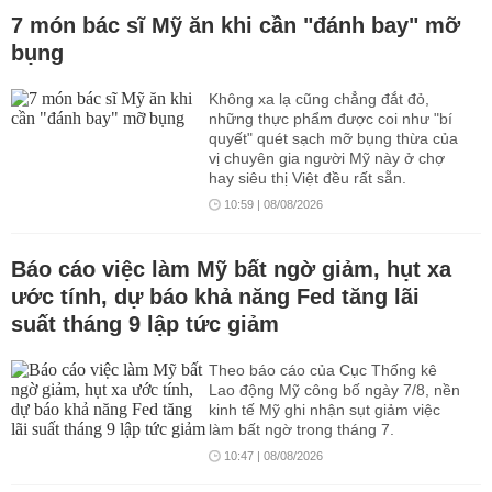
tự quyết cuộc đời mình.
7 món bác sĩ Mỹ ăn khi cần "đánh bay" mỡ
bụng
Không xa lạ cũng chẳng đắt đỏ,
những thực phẩm được coi như "bí
quyết" quét sạch mỡ bụng thừa của
vị chuyên gia người Mỹ này ở chợ
hay siêu thị Việt đều rất sẵn.
10:59 | 08/08/2026
Báo cáo việc làm Mỹ bất ngờ giảm, hụt xa
ước tính, dự báo khả năng Fed tăng lãi
suất tháng 9 lập tức giảm
Theo báo cáo của Cục Thống kê
Lao động Mỹ công bố ngày 7/8, nền
kinh tế Mỹ ghi nhận sụt giảm việc
làm bất ngờ trong tháng 7.
10:47 | 08/08/2026