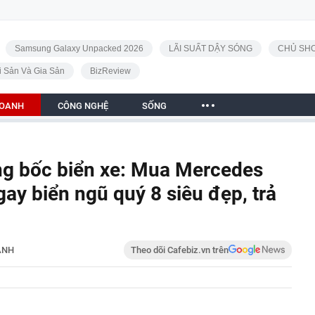
Samsung Galaxy Unpacked 2026
LÃI SUẤT DẬY SÓNG
CHỦ SHO
i Sản Và Gia Sản
BizReview
DOANH
CÔNG NGHỆ
SỐNG
àng bốc biển xe: Mua Mercedes
gay biển ngũ quý 8 siêu đẹp, trả
ANH
Theo dõi Cafebiz.vn trên