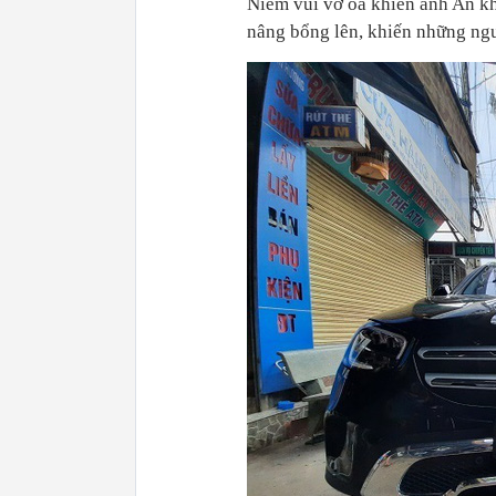
Niềm vui vỡ òa khiến anh An k
nâng bổng lên, khiến những ngư