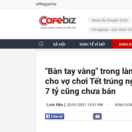
Bỏ qua điều hướng
CafeBiz - Trang chủ
Made By Google 2026
Kế Nghiệp - Góc Nhìn Tà
XÃ HỘI
KINH TẾ VĨ MÔ
KINH 
"Bàn tay vàng" trong l
cho vợ chơi Tết trúng n
7 tỷ cũng chưa bán
|
Linh Hân
|
22/01/2021 19:31 PM
KINH DO