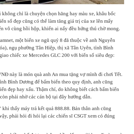
i không chỉ là chuyện chọn hãng hay màu xe, khâu bốc
iển số đẹp cũng có thể làm tăng giá trị của xe lên mấy
ển vô cùng hồi hộp, khiến ai nấy đều hứng thú chờ mong.
tnamnet, một biển xe ngũ quý 8 đã thuộc về anh Nguyễn
a), ngụ phường Tân Hiệp, thị xã Tân Uyên, tỉnh Bình
giao chiếc xe Mercedes GLC 200 với biển số siêu đẹp:
ỷ VNĐ này là món quà anh An mua tặng vợ mình đi chơi Tết.
nh Bình Dương để bấm biển theo quy định, anh cũng
iển đẹp hay xấu. Thậm chí, do không biết cách bấm biển
 còn phải nhờ các cán bộ tại đây hướng dẫn.
 khi thấy máy trả kết quả 888.88. Bản thân anh cũng
y, phải hỏi đi hỏi lại các chiến sĩ CSGT xem có đúng