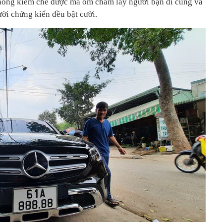
hông kiềm chế được mà ôm chầm lấy người bạn đi cùng và
ời chứng kiến đều bật cười.