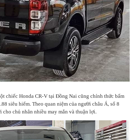
ột chiếc Honda CR-V tại Đồng Nai cũng chính thức bấm
.88 siêu hiếm. Theo quan niệm của người châu Á, số 8
ới cho chủ nhân nhiều may mắn và thuận lợi.