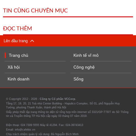
TIN CÙNG CHUYÊN MỤC
ĐỌC THÊM
Lên đầu trang
Trang chủ
Kinh tế vĩ mô
Xã hội
Công nghệ
Kinh doanh
Sống
© Copyright 2012 - 2026 -
Công ty Cổ phần VCCorp.
Tầng 17, 19, 20, 21 Toà nhà Center Building - Hapulico Complex, Số 01, phố Nguyễn Huy
Tưởng, phường Thanh Xuân, thành phố Hà Nội
Giấy phép thiết lập trang thông tin điện tử tổng hợp trên internet số 3321/GP-TTĐT do Sở Thông
tin và Truyền thông TP Hà Nội cấp ngày 03 tháng 07 năm 2019.
Điện thoại: 024 7309 5555 Máy lẻ 41294. Fax: 024-39743413
Email: info@cafebiz.vn
Chịu trách nhiệm quản lý nội dung: Bà Nguyễn Bích Minh