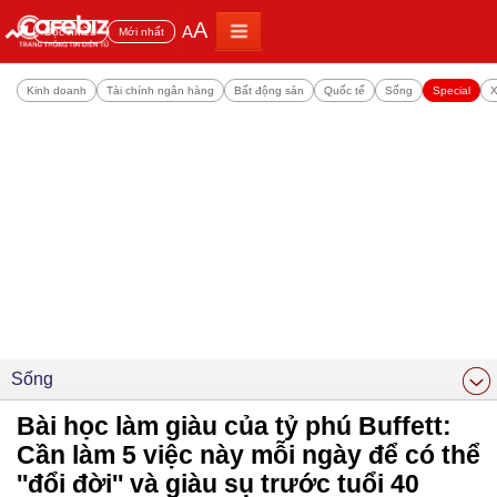
A
A
Đọc nhiều
Mới nhất
Kinh doanh
Tài chính ngân hàng
Bất động sản
Quốc tế
Sống
Special
X
Sống
Bài học làm giàu của tỷ phú Buffett:
Cần làm 5 việc này mỗi ngày để có thể
''đổi đời'' và giàu sụ trước tuổi 40