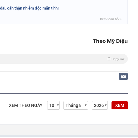
 dài, cẩn thận nhiễm độc mãn tính!
Xem toàn bộ
››
Theo Mỹ Diệu
Copy link
XEM THEO NGÀY
XEM