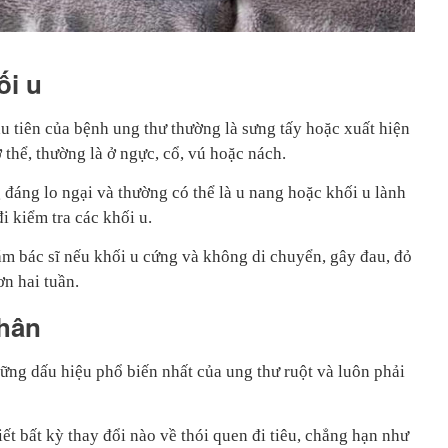
ối u
u tiên của bệnh ung thư thường là sưng tấy hoặc xuất hiện
ơ thể, thường là ở ngực, cổ, vú hoặc nách.
đáng lo ngại và thường có thể là u nang hoặc khối u lành
đi kiểm tra các khối u.
 bác sĩ nếu khối u cứng và không di chuyển, gây đau, đỏ
ơn hai tuần.
phân
ững dấu hiệu phổ biến nhất của ung thư ruột và luôn phải
t bất kỳ thay đổi nào về thói quen đi tiêu, chẳng hạn như