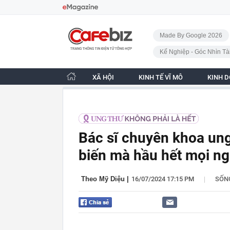
Bỏ qua điều hướng
CafeBiz - Trang chủ
Made By Google 2026
Kế Nghiệp - Góc Nhìn Tà
XÃ HỘI
KINH TẾ VĨ MÔ
KINH 
Bác sĩ chuyên khoa ung
biến mà hầu hết mọi ng
|
Theo Mỹ Diệu
|
16/07/2024 17:15 PM
SỐN