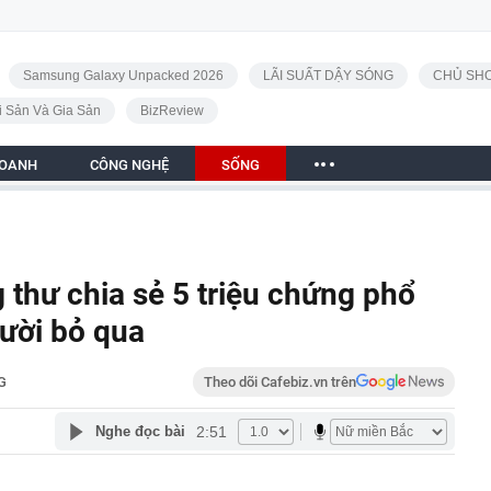
Samsung Galaxy Unpacked 2026
LÃI SUẤT DẬY SÓNG
CHỦ SHO
i Sản Và Gia Sản
BizReview
DOANH
CÔNG NGHỆ
SỐNG
 thư chia sẻ 5 triệu chứng phổ
ười bỏ qua
G
Theo dõi Cafebiz.vn trên
2:51
Nghe đọc bài