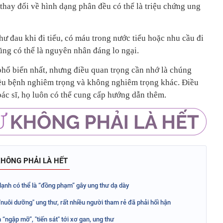
 thay đổi về hình dạng phân đều có thể là triệu chứng ung
ư đau khi đi tiểu, có máu trong nước tiểu hoặc nhu cầu đi
ũng có thể là nguyên nhân đáng lo ngại.
phổ biến nhất, nhưng điều quan trọng cần nhớ là chúng
iều bệnh nghiêm trọng và không nghiêm trọng khác. Điều
 bác sĩ, họ luôn có thể cung cấp hướng dẫn thêm.
HÔNG PHẢI LÀ HẾT
 lạnh có thể là “đồng phạm” gây ung thư dạ dày
 "nuôi dưỡng" ung thư, rất nhiều người tham rẻ đã phải hối hận
 “ngập mỡ”, "tiến sát" tới xơ gan, ung thư