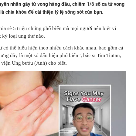
uyên nhân gây tử vong hàng đầu, chiếm 1/6 số ca tử vong
là chìa khóa để cải thiện tỷ lệ sống sót của bạn.
ia sẻ 5 triệu chứng phổ biến mà mọi người nên biết vì
t kỳ loại ung thư nào.
ư có thể biểu hiện theo nhiều cách khác nhau, bao gồm cả
ưng đây là một số dấu hiệu phổ biến”, bác sĩ Tim Tiutan,
 viện Ung bướu (Anh) cho biết.