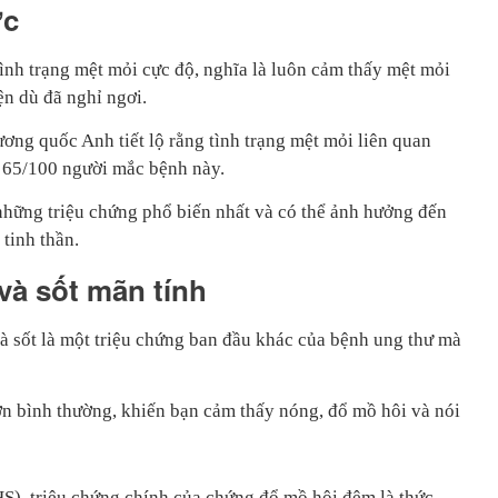
ức
ình trạng mệt mỏi cực độ, nghĩa là luôn cảm thấy mệt mỏi
ện dù đã nghỉ ngơi.
ng quốc Anh tiết lộ rằng tình trạng mệt mỏi liên quan
 65/100 người mắc bệnh này.
những triệu chứng phổ biến nhất và có thể ảnh hưởng đến
 tinh thần.
và sốt mãn tính
 sốt là một triệu chứng ban đầu khác của bệnh ung thư mà
hơn bình thường, khiến bạn cảm thấy nóng, đổ mồ hôi và nói
S), triệu chứng chính của chứng đổ mồ hôi đêm là thức