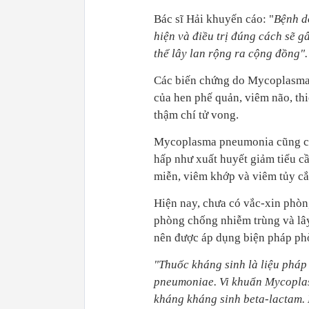
Bác sĩ Hải khuyến cáo: "
Bệnh d
hiện và điều trị đúng cách sẽ 
thể lây lan rộng ra cộng đồng
".
Các biến chứng do Mycoplasma 
của hen phế quản, viêm não, t
thậm chí tử vong.
Mycoplasma pneumonia cũng có 
hấp như xuất huyết giảm tiểu cầ
miễn, viêm khớp và viêm tủy cắ
Hiện nay, chưa có vắc-xin phò
phòng chống nhiễm trùng và lâ
nên được áp dụng biện pháp phò
"
Thuốc kháng sinh là liệu pháp
pneumoniae. Vi khuẩn Mycoplas
kháng kháng sinh beta-lactam.