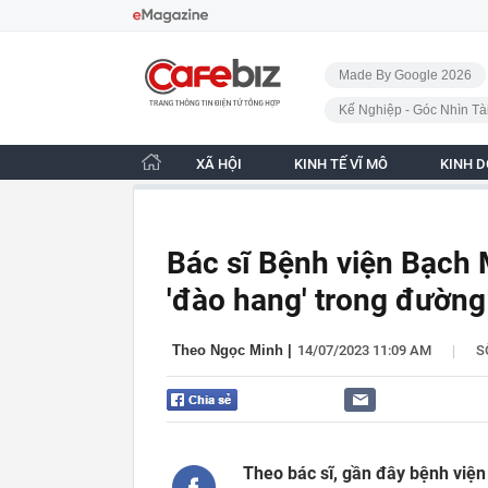
Bỏ qua điều hướng
CafeBiz - Trang chủ
Made By Google 2026
Kế Nghiệp - Góc Nhìn Tà
XÃ HỘI
KINH TẾ VĨ MÔ
KINH 
Bác sĩ Bệnh viện Bạch 
'đào hang' trong đường
|
Theo Ngọc Minh
|
14/07/2023 11:09 AM
S
Theo bác sĩ, gần đây bệnh viện