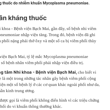
áng thuốc do nhiễm khuẩn Mycoplasma pneumoniae.
ân kháng thuốc
i khoa - Bệnh viện Bạch Mai, gần đây, số bệnh nhi viêm
neumoniae nhập viện tăng. Trong đó, bệnh viện đã ghi
 phổi nặng phải thở ôxy và một số ca bị viêm phổi thùy
 viện Bạch Mai, tỷ lệ mắc Mycoplasma pneumoniae
ố bệnh nhân viêm phổi phải nhập viện điều trị.
ng tâm Nhi khoa - Bệnh viện Bạch Mai,
cho biết vi
là một trong những tác nhân gây bệnh viêm phổi cộng
iện một số bệnh lý ở các cơ quan khác ngoài phổi như da,
hần kinh trung ương.
ợc gọi là viêm phổi không điển hình vì các triệu chứng
phổi do vi khuẩn thông thường khác.