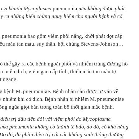
o vi khuẩn Mycoplasma
pneumonia
nếu không được phát
gây ra những biến chứng nguy hiểm cho người bệnh và có
pneumonia bao gồm viêm phổi nặng, khởi phát đợt cấp
hiếu máu tan máu, suy thận, hội chứng Stevens-Johnson…
thể gây ra các bệnh ngoài phổi và nhiễm trùng đường hô
u miễn dịch, viêm gan cấp tính, thiếu máu tan máu tự
t ngang.
ng bệnh M. pneumoniae. Bệnh nhân cần được tư vấn về
y nhiễm khi có dịch. Bệnh nhân bị nhiễm M. pneumoniae
ng ngừa giọt bắn trong toàn bộ thời gian mắc bệnh.
 điều trị đầu tiên đối với viêm phổi do Mycoplasma
ma pneumonia không có thành tế bào, do đó,
có khả năng
 Do
đó, đ
a phần điều trị với các kháng sinh thông thường