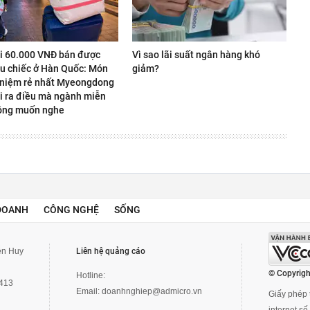
úi 60.000 VNĐ bán được
Vì sao lãi suất ngân hàng khó
ệu chiếc ở Hàn Quốc: Món
giảm?
 niệm rẻ nhất Myeongdong
i ra điều mà ngành miễn
ông muốn nghe
DOANH
CÔNG NGHỆ
SỐNG
yễn Huy
Liên hệ quảng cáo
© Copyrigh
Hotline:
3413
Email:
doanhnghiep@admicro.vn
Giấy phép t