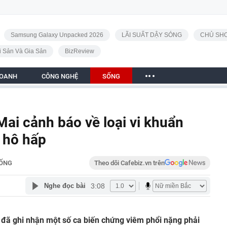
Samsung Galaxy Unpacked 2026
LÃI SUẤT DẬY SÓNG
CHỦ SHO
i Sản Và Gia Sản
BizReview
DOANH
CÔNG NGHỆ
SỐNG
Mai cảnh báo về loại vi khuẩn
 hô hấp
ỐNG
Theo dõi Cafebiz.vn trên
3:08
Nghe đọc bài
 đã ghi nhận một số ca biến chứng viêm phổi nặng phải