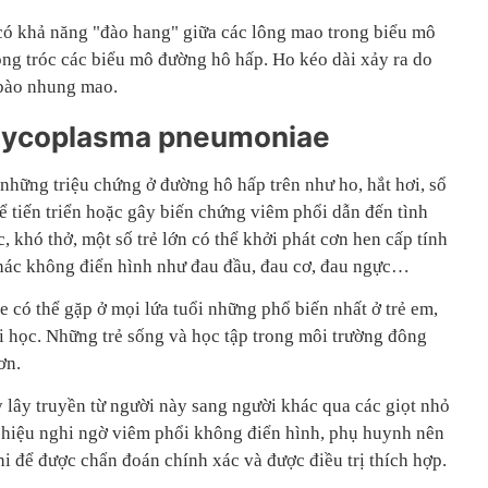
có khả năng "đào hang" giữa các lông mao trong biểu mô
ng tróc các biểu mô đường hô hấp. Ho kéo dài xảy ra do
 bào nhung mao.
Mycoplasma pneumoniae
những triệu chứng ở đường hô hấp trên như ho, hắt hơi, sổ
hể tiến triển hoặc gây biến chứng viêm phổi dẫn đến tình
ục, khó thở, một số trẻ lớn có thể khởi phát cơn hen cấp tính
khác không điển hình như đau đầu, đau cơ, đau ngực…
ó thể gặp ở mọi lứa tuổi những phổ biến nhất ở trẻ em,
đi học. Những trẻ sống và học tập trong môi trường đông
ơn.
 lây truyền từ người này sang người khác qua các giọt nhỏ
u hiệu nghi ngờ viêm phổi không điển hình, phụ huynh nên
i để được chẩn đoán chính xác và được điều trị thích hợp.