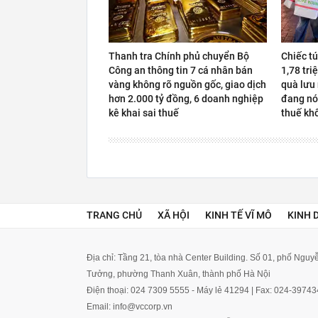
Thanh tra Chính phủ chuyển Bộ
Chiếc t
Công an thông tin 7 cá nhân bán
1,78 tri
vàng không rõ nguồn gốc, giao dịch
quà lưu
hơn 2.000 tỷ đồng, 6 doanh nghiệp
đang nó
kê khai sai thuế
thuế kh
TRANG CHỦ
XÃ HỘI
KINH TẾ VĨ MÔ
KINH 
Địa chỉ: Tầng 21, tòa nhà Center Building. Số 01, phố Ngu
Tưởng, phường Thanh Xuân, thành phố Hà Nội
Điện thoại: 024 7309 5555 - Máy lẻ 41294 | Fax: 024-3974
Email: info@vccorp.vn