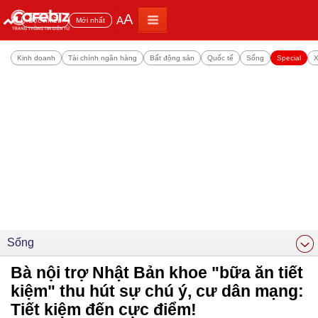
A
A
Đọc nhiều
Mới nhất
Kinh doanh
Tài chính ngân hàng
Bất động sản
Quốc tế
Sống
Special
X
Sống
Bà nội trợ Nhật Bản khoe "bữa ăn tiết
kiệm" thu hút sự chú ý, cư dân mạng:
Tiết kiệm đến cực điểm!