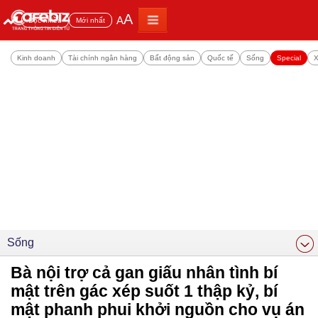
A
A
Đọc nhiều
Mới nhất
Kinh doanh
Tài chính ngân hàng
Bất động sản
Quốc tế
Sống
Special
X
Sống
Bà nội trợ cả gan giấu nhân tình bí
mật trên gác xép suốt 1 thập kỷ, bí
mật phanh phui khởi nguồn cho vụ án