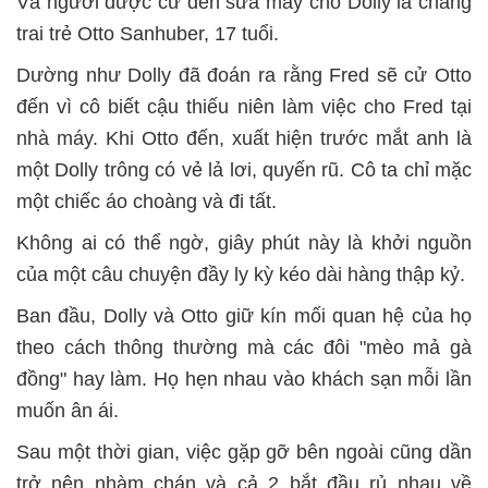
Và người được cử đến sửa máy cho Dolly là chàng
trai trẻ Otto Sanhuber, 17 tuổi.
Dường như Dolly đã đoán ra rằng Fred sẽ cử Otto
đến vì cô biết cậu thiếu niên làm việc cho Fred tại
nhà máy. Khi Otto đến, xuất hiện trước mắt anh là
một Dolly trông có vẻ lả lơi, quyến rũ. Cô ta chỉ mặc
một chiếc áo choàng và đi tất.
Không ai có thể ngờ, giây phút này là khởi nguồn
của một câu chuyện đầy ly kỳ kéo dài hàng thập kỷ.
Ban đầu, Dolly và Otto giữ kín mối quan hệ của họ
theo cách thông thường mà các đôi "mèo mả gà
đồng" hay làm. Họ hẹn nhau vào khách sạn mỗi lần
muốn ân ái.
Sau một thời gian, việc gặp gỡ bên ngoài cũng dần
trở nên nhàm chán và cả 2 bắt đầu rủ nhau về