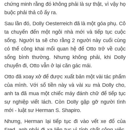
chứng minh rằng đó không phải là sự thật, vì vậy họ
buộc phải thả cô ấy ra.
Sau lần đó, Dolly Oesterreich đã là một góa phụ. Cô
ta chuyển đến một ngôi nhà mới và tiếp tục cuộc
sống. Người ta sẽ cho rằng 2 người này cuối cùng
có thể công khai mối quan hệ để Otto trở về cuộc
sống bình thường. Nhưng không phải, khi Dolly
chuyển đi, Otto vẫn ở lại căn gác mái.
Otto đã xoay xở để được xuất bản một vài tác phẩm
của mình. Với số tiền này và vài xu mà Dolly cho,
anh ta đã mua một chiếc máy đánh chữ để tiếp tục
sự nghiệp viết lách. Còn Dolly gặp gỡ người tình
mới - luật sư Herman S. Shapiro.
Nhưng, Herman lại tiếp tục đi vào vết xe đổ của
Fred, anh phải đi xa liên tục vì tính chất công việc.