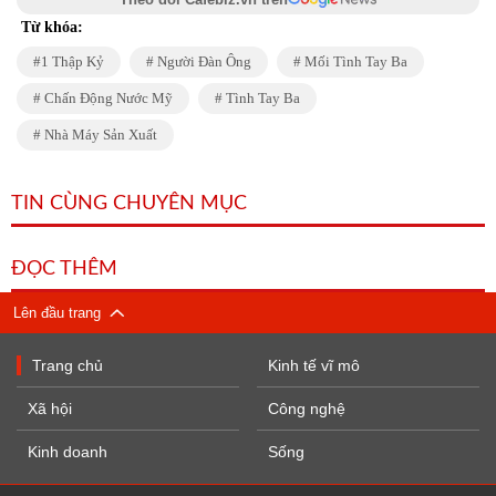
Từ khóa:
1 Thập Kỷ
Người Đàn Ông
Mối Tình Tay Ba
Chấn Động Nước Mỹ
Tình Tay Ba
Nhà Máy Sản Xuất
TIN CÙNG CHUYÊN MỤC
ĐỌC THÊM
Lên đầu trang
Trang chủ
Kinh tế vĩ mô
Xã hội
Công nghệ
Kinh doanh
Sống