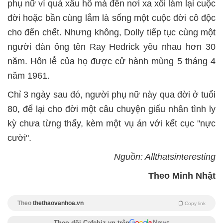
phụ nữ vì quá xấu hổ mà đến nơi xa xôi làm lại cuộc
đời hoặc bần cùng lắm là sống một cuộc đời cô độc
cho đến chết. Nhưng không, Dolly tiếp tục cùng một
người đàn ông tên Ray Hedrick yêu nhau hơn 30
năm. Hôn lễ của họ được cử hành mùng 5 tháng 4
năm 1961.
Chỉ 3 ngày sau đó, người phụ nữ này qua đời ở tuổi
80, để lại cho đời một câu chuyện giấu nhân tình ly
kỳ chưa từng thấy, kèm một vụ án với kết cục "nực
cười".
Nguồn: Allthatsinteresting
Theo Minh Nhật
Theo
thethaovanhoa.vn
Copy link
Theo dõi Cafebiz.vn trên