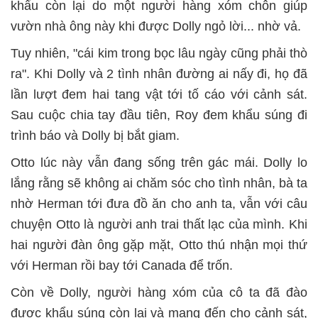
khẩu còn lại do một người hàng xóm chôn giúp
vườn nhà ông này khi được Dolly ngỏ lời... nhờ vả.
Tuy nhiên, "cái kim trong bọc lâu ngày cũng phải thò
ra". Khi Dolly và 2 tình nhân đường ai nấy đi, họ đã
lần lượt đem hai tang vật tới tố cáo với cảnh sát.
Sau cuộc chia tay đầu tiên, Roy đem khẩu súng đi
trình báo và Dolly bị bắt giam.
Otto lúc này vẫn đang sống trên gác mái. Dolly lo
lắng rằng sẽ không ai chăm sóc cho tình nhân, bà ta
nhờ Herman tới đưa đồ ăn cho anh ta, vẫn với câu
chuyện Otto là người anh trai thất lạc của mình. Khi
hai người đàn ông gặp mặt, Otto thú nhận mọi thứ
với Herman rồi bay tới Canada để trốn.
Còn về Dolly, người hàng xóm của cô ta đã đào
được khẩu súng còn lại và mang đến cho cảnh sát,