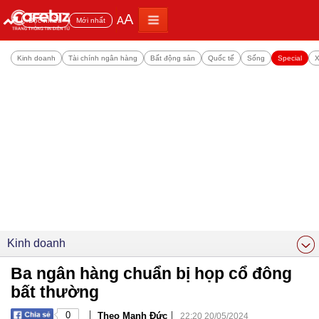
A
A
Đọc nhiều
Mới nhất
Kinh doanh
Tài chính ngân hàng
Bất động sản
Quốc tế
Sống
Special
X
Kinh doanh
Ba ngân hàng chuẩn bị họp cổ đông
bất thường
|
|
0
Theo Mạnh Đức
22:20 20/05/2024