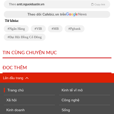
Theo
antt.nguoiduatin.vn
Copy link
Theo dõi Cafebiz.vn trên
Từ khóa:
Ngân Hàng
VIB
MB
Pgbank
Đại Hội Đồng Cổ Đông
TIN CÙNG CHUYÊN MỤC
ĐỌC THÊM
Lên đầu trang
Trang chủ
Kinh tế vĩ mô
Xã hội
Công nghệ
Kinh doanh
Sống