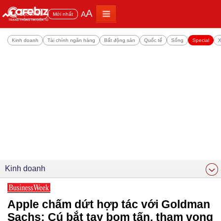
A
A
Đọc nhiều
Mới nhất
Kinh doanh
Tài chính ngân hàng
Bất động sản
Quốc tế
Sống
Special
X
Kinh doanh
Apple chấm dứt hợp tác với Goldman
Sachs: Cú bắt tay bom tấn, tham vọng