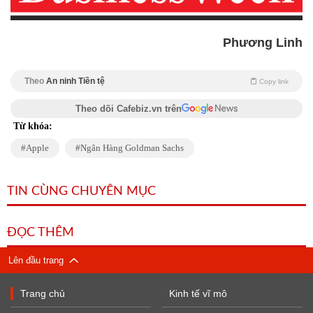
Phương Linh
Theo
An ninh Tiền tệ
Copy link
Theo dõi Cafebiz.vn trên
Từ khóa:
Apple
Ngân Hàng Goldman Sachs
TIN CÙNG CHUYÊN MỤC
ĐỌC THÊM
Lên đầu trang
Trang chủ
Kinh tế vĩ mô